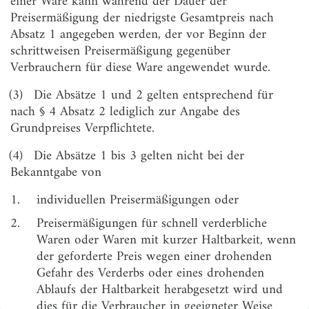
einer Ware kann während der Dauer der
§ 4
Pflicht zur Angabe des Grundpreises
Preisermäßigung der niedrigste Gesamtpreis nach
Absatz 1 angegeben werden, der vor Beginn der
§ 5
Mengeneinheit für die Angabe des Grundpreises
schrittweisen Preisermäßigung gegenüber
§ 6
Preisangaben bei Fernabsatzverträgen
Verbrauchern für diese Ware angewendet wurde.
§ 7
Rückerstattbare Sicherheit
(3)
Die Absätze 1 und 2 gelten entsprechend für
§ 8
Preisangaben mit Änderungsvorbehalt;
nach § 4 Absatz 2 lediglich zur Angabe des
Reisepreisänderungen
Grundpreises Verpflichtete.
§ 9
Preisermäßigungen
(4)
Die Absätze 1 bis 3 gelten nicht bei der
Bekanntgabe von
Abschnitt 3
1.
individuellen Preisermäßigungen oder
Besondere Bestimmungen
2.
Preisermäßigungen für schnell verderbliche
Waren oder Waren mit kurzer Haltbarkeit, wenn
§ 10
Preisangaben im Handel
der geforderte Preis wegen einer drohenden
§ 11
Zusätzliche Preisangabenpflicht bei
Gefahr des Verderbs oder eines drohenden
Preisermäßigungen für Waren
Ablaufs der Haltbarkeit herabgesetzt wird und
§ 12
Preisangaben für Leistungen
dies für die Verbraucher in geeigneter Weise