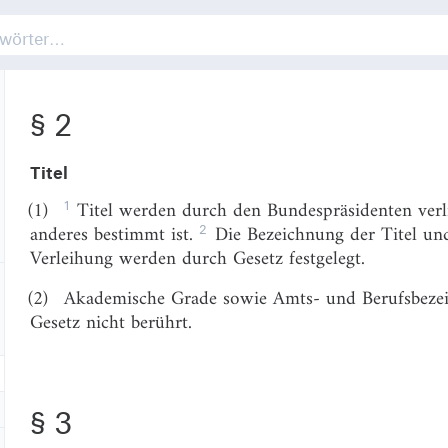
(2)
§ 1
Die Befugnisse der Länder, Titel, Orden und Ehr
durch dieses Gesetz nicht berührt.
§ 2
Titel
1
(1)
Titel werden durch den Bundespräsidenten verlie
2
anderes bestimmt ist.
Die Bezeichnung der Titel und
Verleihung werden durch Gesetz festgelegt.
(2)
Akademische Grade sowie Amts- und Berufsbezei
Gesetz nicht berührt.
§ 3