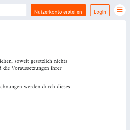
enzeichen zu verleihen, werden
Nutzerkonto erstellen
Login
Gesetze Übersicht
LX Gesetze für iPhone & iPad
Funktionen und Preise
Gutschein einlösen
hen, soweit gesetzlich nichts
Feedback & Support
 die Voraussetzungen ihrer
Datenschutzerklärung
chnungen werden durch dieses
Allgemeine Geschäftsbedingungen
Impressum