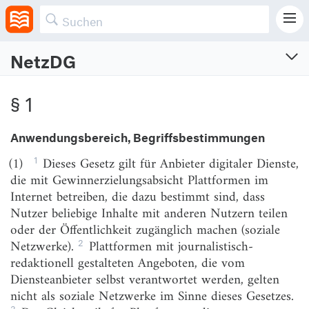
NetzDG
Netzwerkdurchsetzungsgesetz
§ 1
Gesetz zur Verbesserung der Rechtsdurchsetzung in sozialen Netzwerken
Vom 1.9.2017 (BGBl. I S. 3352)
Anwendungsbereich, Begriffsbestimmungen
Zuletzt geändert am 6.5.2024 (BGBl. I S. Nr. 149)
1
(1)
Dieses Gesetz gilt für Anbieter digitaler Dienste,
§ 1
Anwendungsbereich, Begriffsbestimmungen
die mit Gewinnerzielungsabsicht Plattformen im
Internet betreiben, die dazu bestimmt sind, dass
§§ 2–3f
(weggefallen)
Nutzer beliebige Inhalte mit anderen Nutzern teilen
§ 4
Bußgeldvorschriften
oder der Öffentlichkeit zugänglich machen (soziale
2
Netzwerke).
Plattformen mit journalistisch-
§ 4a
Aufsicht
redaktionell gestalteten Angeboten, die vom
§ 5
Inländischer Zustellungsbevollmächtigter
Diensteanbieter selbst verantwortet werden, gelten
nicht als soziale Netzwerke im Sinne dieses Gesetzes.
§ 5a
(weggefallen)
3