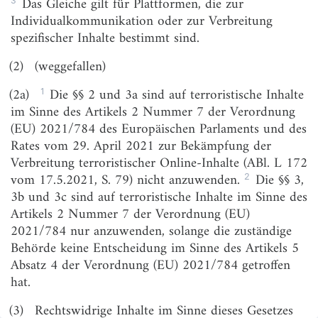
Das Gleiche gilt für Plattformen, die zur
§ 6
Übergangsvorschriften
Individualkommunikation oder zur Verbreitung
spezifischer Inhalte bestimmt sind.
(2)
(weggefallen)
1
(2a)
Die §§ 2 und 3a sind auf terroristische Inhalte
im Sinne des Artikels 2 Nummer 7 der Verordnung
(EU) 2021/784 des Europäischen Parlaments und des
Rates vom 29. April 2021 zur Bekämpfung der
Verbreitung terroristischer Online-Inhalte (ABl. L 172
2
vom 17.5.2021, S. 79) nicht anzuwenden.
Die §§ 3,
3b und 3c sind auf terroristische Inhalte im Sinne des
Artikels 2 Nummer 7 der Verordnung (EU)
2021/784 nur anzuwenden, solange die zuständige
Behörde keine Entscheidung im Sinne des Artikels 5
Absatz 4 der Verordnung (EU) 2021/784 getroffen
hat.
(3)
Rechtswidrige Inhalte im Sinne dieses Gesetzes