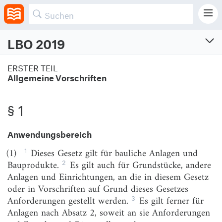
LBO 2019
Landesbauordnung
ERSTER TEIL
Allgemeine Vorschriften
Landesbauordnung für Baden-Württemberg
Vom 5.3.2010 (GBl. 2010, 357, 358, ber. S. 416)
Zuletzt geändert am 20.11.2023 (GBl. S. 422)
§ 1
Geltungsbereich: Baden-Württemberg (BW)
NICHT MEHR IN KRAFT
Anwendungsbereich
1
(1)
Dieses Gesetz gilt für bauliche Anlagen und
ERSTER TEIL
2
Bauprodukte.
Es gilt auch für Grundstücke, andere
Allgemeine Vorschriften
Anlagen und Einrichtungen, an die in diesem Gesetz
oder in Vorschriften auf Grund dieses Gesetzes
§ 1
Anwendungsbereich
3
Anforderungen gestellt werden.
Es gilt ferner für
§ 2
Begriffe
Anlagen nach Absatz 2, soweit an sie Anforderungen