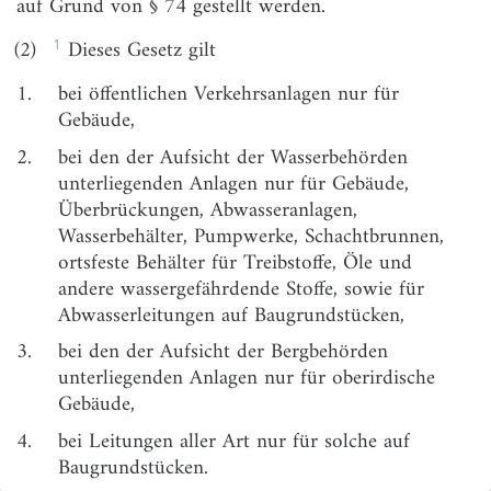
auf Grund von § 74 gestellt werden.
§ 3
Allgemeine Anforderungen
1
(2)
Dieses Gesetz gilt
ZWEITER TEIL
Das Grundstück und seine Bebauung
1.
bei öffentlichen Verkehrsanlagen nur für
Gebäude,
§ 4
Bebauung der Grundstücke
2.
bei den der Aufsicht der Wasserbehörden
§ 5
Abstandsflächen
unterliegenden Anlagen nur für Gebäude,
§ 6
Abstandsflächen in Sonderfällen
Überbrückungen, Abwasseranlagen,
Wasserbehälter, Pumpwerke, Schachtbrunnen,
§ 7
Übernahme von Abständen und Abstandsflächen
ortsfeste Behälter für Treibstoffe, Öle und
auf Nachbargrundstücke
andere wassergefährdende Stoffe, sowie für
§ 8
Teilung von Grundstücken
Abwasserleitungen auf Baugrundstücken,
§ 9
Nichtüberbaute Flächen der bebauten Grundstücke,
3.
bei den der Aufsicht der Bergbehörden
Kinderspielplätze
unterliegenden Anlagen nur für oberirdische
Gebäude,
§ 10
Höhenlage des Grundstücks
4.
bei Leitungen aller Art nur für solche auf
DRITTER TEIL
Baugrundstücken.
Allgemeine Anforderungen an die Bauausführung