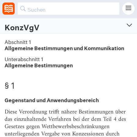
KonzVgV
Konzessionsvergabeverordnung
Abschnitt 1
Allgemeine Bestimmungen und Kommunikation
Verordnung über die Vergabe von Konzessionen
Vom 12.4.2016 (BGBl. I S. 624, 683)
Unterabschnitt 1
Zuletzt geändert am 12.5.2026 (BGBl. I S. Nr. 137)
Allgemeine Bestimmungen
§ 1
Abschnitt 1
Allgemeine Bestimmungen und Kommunikation
Gegenstand und Anwendungsbereich
Unterabschnitt 1
Allgemeine Bestimmungen
Diese Verordnung trifft nähere Bestimmungen über
das einzuhaltende Verfahren bei der dem Teil 4 des
§ 1
Gegenstand und Anwendungsbereich
Gesetzes gegen Wettbewerbsbeschränkungen
§ 2
Berechnung des geschätzten Vertragswerts
unterliegenden Vergabe von Konzessionen durch