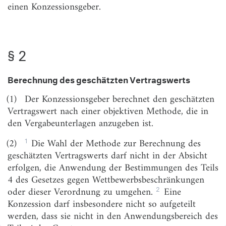
einen Konzessionsgeber.
§ 3
Laufzeit von Konzessionen
§ 4
Wahrung der Vertraulichkeit
§ 5
Vermeidung von Interessenkonflikten
§ 2
§ 6
Dokumentation und Vergabevermerk
Berechnung des geschätzten Vertragswerts
Unterabschnitt 2
Kommunikation; Bekanntmachungen
(1)
Der Konzessionsgeber berechnet den geschätzten
Vertragswert nach einer objektiven Methode, die in
§ 7
Grundsätze der Kommunikation
den Vergabeunterlagen anzugeben ist.
§ 8
Anforderungen an die verwendeten elektronischen
1
(2)
Die Wahl der Methode zur Berechnung des
Mittel
geschätzten Vertragswerts darf nicht in der Absicht
§ 8a
Erstellung und Übermittlung von
erfolgen, die Anwendung der Bestimmungen des Teils
Bekanntmachungen; Datenaustauschstandard
4 des Gesetzes gegen Wettbewerbsbeschränkungen
eForms
2
oder dieser Verordnung zu umgehen.
Eine
§ 9
Anforderungen an den Einsatz elektronischer Mittel
Konzession darf insbesondere nicht so aufgeteilt
im Vergabeverfahren
werden, dass sie nicht in den Anwendungsbereich des