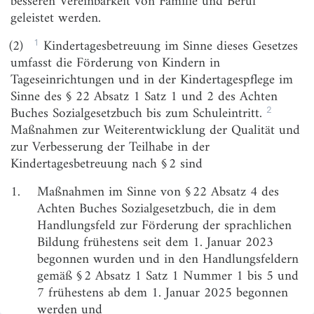
besseren Vereinbarkeit von Familie und Beruf
geleistet werden.
§ 4
Verträge zwischen Bund und Ländern
1
(2)
Kindertagesbetreuung im Sinne dieses Gesetzes
§ 5
Geschäftsstelle des Bundes
umfasst die Förderung von Kindern in
§ 6
Monitoring und Evaluation
Tageseinrichtungen und in der Kindertagespflege im
Sinne des § 22 Absatz 1 Satz 1 und 2 des Achten
2
Buches Sozialgesetzbuch bis zum Schuleintritt.
Maßnahmen zur Weiterentwicklung der Qualität und
zur Verbesserung der Teilhabe in der
Kindertagesbetreuung nach § 2 sind
1.
Maßnahmen im Sinne von § 22 Absatz 4 des
Achten Buches Sozialgesetzbuch, die in dem
Handlungsfeld zur Förderung der sprachlichen
Bildung frühestens seit dem 1. Januar 2023
begonnen wurden und in den Handlungsfeldern
gemäß § 2 Absatz 1 Satz 1 Nummer 1 bis 5 und
7 frühestens ab dem 1. Januar 2025 begonnen
werden und