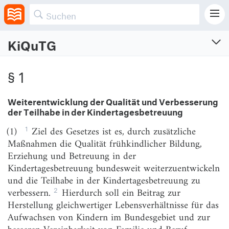
KiQuTG
KiTa-Qualitäts- und -
Teilhabeverbesserungsgesetz
§ 1
Gesetz zur Weiterentwicklung der Qualität und zur Verbesserung der Teilhabe in
Tageseinrichtungen und in der Kindertagespflege
Weiterentwicklung der Qualität und Verbesserung
der Teilhabe in der Kindertagesbetreuung
Vom 19.12.2018 (BGBl. I S. 2696)
Zuletzt geändert am 21.11.2024 (BGBl. I S. Nr. 361)
1
(1)
Ziel des Gesetzes ist es, durch zusätzliche
Maßnahmen die Qualität frühkindlicher Bildung,
§ 1
Weiterentwicklung der Qualität und Verbesserung
Erziehung und Betreuung in der
der Teilhabe in der Kindertagesbetreuung
Kindertagesbetreuung bundesweit weiterzuentwickeln
§ 2
Maßnahmen zur Weiterentwicklung der Qualität
und die Teilhabe in der Kindertagesbetreuung zu
und zur Verbesserung der Teilhabe in der
2
verbessern.
Hierdurch soll ein Beitrag zur
Kindertagesbetreuung
Herstellung gleichwertiger Lebensverhältnisse für das
§ 3
Handlungskonzepte und Finanzierungskonzepte
Aufwachsen von Kindern im Bundesgebiet und zur
der Länder