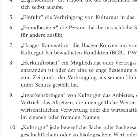
sich selbst ausübt,
5.
„Einfuhr“ die Verbringung von Kulturgut in das 
6.
„Fremdbesitzer“ die Person, die die tatsächliche 
für andere ausübt,
7.
„Haager Konvention“ die Haager Konvention v
Kulturgut bei bewaffneten Konflikten (BGBl. 1967
8.
„Herkunftsstaat“ ein Mitgliedstaat oder Vertrags
entstanden ist oder der eine so enge Beziehung z
zum Zeitpunkt der Verbringung aus seinem Hohei
unter Schutz gestellt hat,
9.
„Inverkehrbringen“ von Kulturgut das Anbieten, 
Vertrieb, das Absetzen, die unentgeltliche Weit
wirtschaftlichen Verwertung oder die wirtschaft
im eigenen oder fremden Namen,
10.
„Kulturgut“ jede bewegliche Sache oder Sachgesa
geschichtlichem oder archäologischem Wert oder