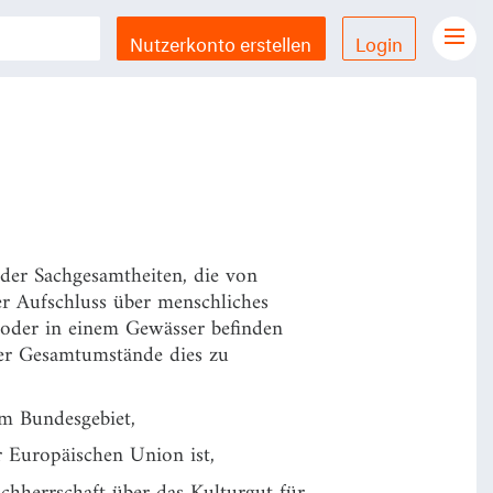
hr.
Nutzerkonto erstellen
Login
Gesetze Übersicht
LX Gesetze für iPhone & iPad
Funktionen und Preise
Gutschein einlösen
Feedback & Support
oder Sachgesamtheiten, die von
r Aufschluss über menschliches
Datenschutzerklärung
 oder in einem Gewässer befinden
er Gesamtumstände dies zu
Allgemeine Geschäftsbedingungen
Impressum
m Bundesgebiet,
er Europäischen Union ist,
Sachherrschaft über das Kulturgut für