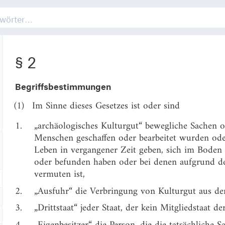
§ 1
6.
die Rückgabezusage im internationalen Leihverke
§ 2
Begriffsbestimmungen
(1)
Im Sinne dieses Gesetzes ist oder sind
1.
„archäologisches Kulturgut“ bewegliche Sachen 
Menschen geschaffen oder bearbeitet wurden ode
Leben in vergangener Zeit geben, sich im Boden
oder befunden haben oder bei denen aufgrund d
vermuten ist,
2.
„Ausfuhr“ die Verbringung von Kulturgut aus de
3.
„Drittstaat“ jeder Staat, der kein Mitgliedstaat d
4.
„Eigenbesitzer“ die Person, die die tatsächliche 