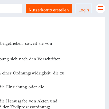
Nutzerkonto erstellen
Login
Gesetze Übersicht
LX Gesetze für iPhone & iPad
Funktionen und Preise
igetrieben, soweit sie von
Gutschein einlösen
Feedback & Support
bung sich nach den Vorschriften
Datenschutzerklärung
 einer Ordnungswidrigkeit, die zu
Allgemeine Geschäftsbedingungen
ie Einziehung oder die
Impressum
 die Herausgabe von Akten und
2 der Zivilprozessordnung;