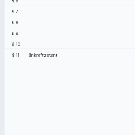
§ 7
§ 8
§ 9
§ 10
§ 11
(Inkrafttreten)