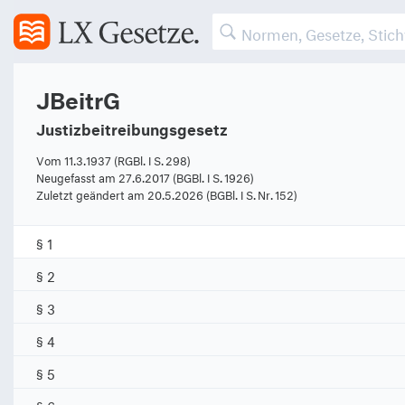
JBeitrG
Justizbeitreibungsgesetz
Vom 11.3.1937 (RGBl. I S. 298)
Neugefasst am 27.6.2017 (BGBl. I S. 1926)
Zuletzt geändert am 20.5.2026 (BGBl. I S. Nr. 152)
§ 1
§ 2
§ 3
§ 4
§ 5
§ 6