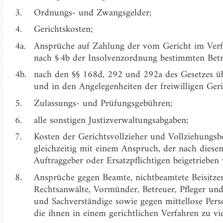
3.
Ordnungs- und Zwangsgelder;
4.
Gerichtskosten;
4a.
Ansprüche auf Zahlung der vom Gericht im Verfa
nach § 4b der Insolvenzordnung bestimmten Betr
4b.
nach den §§ 168d, 292 und 292a des Gesetzes üb
und in den Angelegenheiten der freiwilligen Geri
5.
Zulassungs- und Prüfungsgebühren;
6.
alle sonstigen Justizverwaltungsabgaben;
7.
Kosten der Gerichtsvollzieher und Vollziehungsb
gleichzeitig mit einem Anspruch, der nach diese
Auftraggeber oder Ersatzpflichtigen beigetrieben
8.
Ansprüche gegen Beamte, nichtbeamtete Beisitze
Rechtsanwälte, Vormünder, Betreuer, Pfleger und
und Sachverständige sowie gegen mittellose Pers
die ihnen in einem gerichtlichen Verfahren zu vie