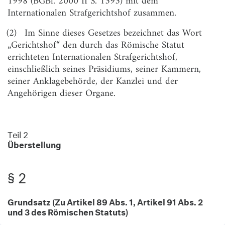
1998 (BGBl. 2000 II S. 1393) mit dem
§ 2
Grundsatz (Zu Artikel 89 Abs. 1, Artikel 91 Abs. 2
Internationalen Strafgerichtshof zusammen.
und 3 des Römischen Statuts)
(2)
Im Sinne dieses Gesetzes bezeichnet das Wort
§ 3
Überstellungsersuchen und früheres Strafverfahren
„Gerichtshof“ den durch das Römische Statut
vor dem Gerichtshof oder in einem ausländischen
errichteten Internationalen Strafgerichtshof,
Staat (Zu Artikel 89 Abs. 2 Satz 1 des Römischen
einschließlich seines Präsidiums, seiner Kammern,
Statuts)
seiner Anklagebehörde, der Kanzlei und der
§ 4
Überstellungsersuchen und Auslieferungsersuchen
Angehörigen dieser Organe.
(Zu Artikel 90 des Römischen Statuts)
§ 5
Überstellungsunterlagen (Zu Artikel 91 Abs. 2 und 3,
Artikel 111 des Römischen Statuts)
Teil 2
Überstellung
§ 6
Bewilligung der Überstellung
§ 7
Sachliche Zuständigkeit
§ 2
§ 8
Örtliche Zuständigkeit
§ 9
Fahndungsmaßnahmen (Zu Artikel 59 Abs. 1 des
Grundsatz (Zu Artikel 89 Abs. 1, Artikel 91 Abs. 2
Römischen Statuts)
und 3 des Römischen Statuts)