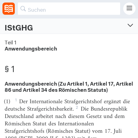
IStGHG
IStGH-Gesetz
Teil 1
Anwendungsbereich
Gesetz über die Zusammenarbeit mit dem Internationalen Strafgerichtshof
Vom 21.6.2002 (BGBl. I S. 2144)
Zuletzt geändert am 10.12.2019 (BGBl. I S. 2128)
§ 1
Teil 1
Anwendungsbereich (Zu Artikel 1, Artikel 17, Artikel
Anwendungsbereich
86 und Artikel 34 des Römischen Statuts)
§ 1
Anwendungsbereich (Zu Artikel 1, Artikel 17, Artikel
1
(1)
Der Internationale Strafgerichtshof ergänzt die
86 und Artikel 34 des Römischen Statuts)
2
deutsche Strafgerichtsbarkeit.
Die Bundesrepublik
Deutschland arbeitet nach diesem Gesetz und dem
Römischen Statut des Internationalen
Teil 2
Strafgerichtshofs (Römisches Statut) vom 17. Juli
Überstellung