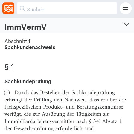
ImmVermV
Immobiliardarlehensvermittlungsverordnung
Abschnitt 1
Sachkundenachweis
Verordnung über Immobiliardarlehensvermittlung
Vom 28.4.2016 (BGBl. I S. 1046)
Zuletzt geändert am 11.12.2024 (BGBl. I S. Nr. 411)
§ 1
Sachkundeprüfung
Abschnitt 1
Sachkundenachweis
(1)
Durch das Bestehen der Sachkundeprüfung
erbringt der Prüfling den Nachweis, dass er über die
§ 1
Sachkundeprüfung
fachspezifischen Produkt- und Beratungskenntnisse
verfügt, die zur Ausübung der Tätigkeiten als
§ 2
Zuständige Stelle und Prüfungsausschuss
Immobiliardarlehensvermittler nach § 34i Absatz 1
§ 3
Prüfungsinhalt, Verfahren
der Gewerbeordnung erforderlich sind.