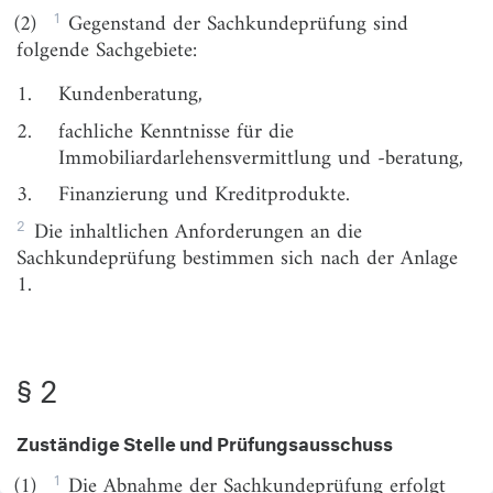
§ 4
Gleichstellung anderer Berufsqualifikationen
1
(2)
Gegenstand der Sachkundeprüfung sind
§ 5
Anerkennung von ausländischen
folgende Sachgebiete:
Befähigungsnachweisen im Rahmen der
1.
Kundenberatung,
Niederlassungsfreiheit
2.
fachliche Kenntnisse für die
Abschnitt 2
Immobiliardarlehensvermittlung und -beratung,
Vermittlerregister
3.
Finanzierung und Kreditprodukte.
§ 6
Angaben zur Speicherung im Vermittlerregister
2
Die inhaltlichen Anforderungen an die
§ 7
Mitteilungspflichten
Sachkundeprüfung bestimmen sich nach der Anlage
1.
§ 8
Zugang
Abschnitt 3
Anforderungen an die Berufshaftpflichtversicherung
§ 2
§ 9
Geltungsbereich der Versicherung
§ 10
Umfang der Versicherung
Zuständige Stelle und Prüfungsausschuss
§ 11
Versicherungsbestätigung, Anzeigepflicht des
1
(1)
Die Abnahme der Sachkundeprüfung erfolgt