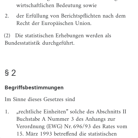
wirtschaftlichen Bedeutung sowie
§ 4
Periodizität und Berichtszeitraum bei
2.
der Erfüllung von Berichtspflichten nach dem
konjunkturstatistischen Erhebungen
Recht der Europäischen Union.
§ 5
Art und Umfang der konjunkturstatistischen
(2)
Die statistischen Erhebungen werden als
Erhebungen
Bundesstatistik durchgeführt.
§ 6
Erhebungsmerkmale für konjunkturstatistische
Erhebungen
Abschnitt 3
§ 2
Strukturstatistische Erhebungen
§ 7
Periodizität und Berichtszeitraum bei
Begriffsbestimmungen
strukturstatistischen Erhebungen
Im Sinne dieses Gesetzes sind
§ 8
Art und Umfang der strukturstatistischen
Erhebungen
1.
„rechtliche Einheiten” solche des Abschnitts II
Buchstabe A Nummer 3 des Anhangs zur
§ 9
Erhebungsmerkmale für strukturstatistische
Verordnung (EWG) Nr. 696/93 des Rates vom
Erhebungen
15. März 1993 betreffend die statistischen