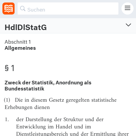
HdlDlStatG
Handels- und Dienstleistungsstatistikgesetz
Abschnitt 1
Allgemeines
Gesetz über die Statistik im Handels- und Dienstleistungsbereich
Vom 22.2.2021 (BGBl. I S. 266)
Zuletzt geändert am 22.12.2025 (BGBl. I S. Nr. 354)
§ 1
Abschnitt 1
Zweck der Statistik, Anordnung als
Allgemeines
Bundesstatistik
§ 1
Zweck der Statistik, Anordnung als Bundesstatistik
(1)
Die in diesem Gesetz geregelten statistische
Erhebungen dienen
§ 2
Begriffsbestimmungen
§ 3
Erhebungseinheiten, Erhebungsbereiche
1.
der Darstellung der Struktur und der
Entwicklung im Handel und im
Abschnitt 2
Dienstleistungsbereich und der Ermittlung ihrer
Konjunkturstatistische Erhebungen