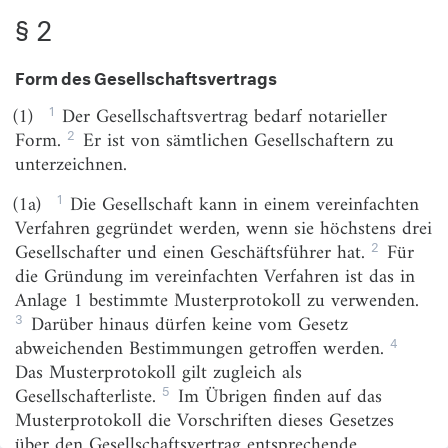
§ 4
Firma
§ 2
§ 4a
Sitz der Gesellschaft
Form des Gesellschaftsvertrags
§ 5
Stammkapital; Geschäftsanteil
1
(1)
Der Gesellschaftsvertrag bedarf notarieller
§ 5a
Unternehmergesellschaft
2
Form.
Er ist von sämtlichen Gesellschaftern zu
§ 6
Geschäftsführer
unterzeichnen.
§ 7
Anmeldung der Gesellschaft
1
(1a)
Die Gesellschaft kann in einem vereinfachten
§ 8
Inhalt der Anmeldung
Verfahren gegründet werden, wenn sie höchstens drei
2
Gesellschafter und einen Geschäftsführer hat.
Für
§ 9
Überbewertung der Sacheinlagen
die Gründung im vereinfachten Verfahren ist das in
§ 9a
Ersatzansprüche der Gesellschaft
Anlage 1 bestimmte Musterprotokoll zu verwenden.
3
Darüber hinaus dürfen keine vom Gesetz
§ 9b
Verzicht auf Ersatzansprüche
4
abweichenden Bestimmungen getroffen werden.
§ 9c
Ablehnung der Eintragung
Das Musterprotokoll gilt zugleich als
5
Gesellschafterliste.
Im Übrigen finden auf das
§ 10
Inhalt der Eintragung
Musterprotokoll die Vorschriften dieses Gesetzes
§ 11
Rechtszustand vor der Eintragung
über den Gesellschaftsvertrag entsprechende