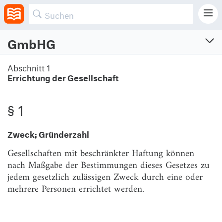
GmbHG
GmbH-Gesetz
Abschnitt 1
Errichtung der Gesellschaft
Gesetz betreffend die Gesellschaften mit beschränkter Haftung
Vom 20.4.1892 (RGBl. S. 477)
Zuletzt geändert am 23.10.2024 (BGBl. I S. Nr. 323)
§ 1
Zweck; Gründerzahl
Abschnitt 1
Errichtung der Gesellschaft
Gesellschaften mit beschränkter Haftung können
nach Maßgabe der Bestimmungen dieses Gesetzes zu
§ 1
Zweck; Gründerzahl
jedem gesetzlich zulässigen Zweck durch eine oder
mehrere Personen errichtet werden.
§ 2
Form des Gesellschaftsvertrags
§ 3
Inhalt des Gesellschaftsvertrags