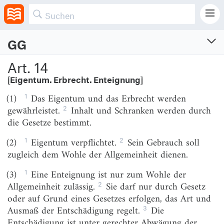
gefährdeter Jugendlicher vorgenommen werden.
GG
Grundgesetz für die Bundesrepublik Deutschland
Art. 14
[Eigentum. Erbrecht. Enteignung]
Vom 23.5.1949 (BGBl. S. 1)
Zuletzt geändert am 22.3.2025 (BGBl. I S. Nr. 94)
1
(1)
Das Eigentum und das Erbrecht werden
2
gewährleistet.
Inhalt und Schranken werden durch
Präambel
die Gesetze bestimmt.
I.
1
2
(2)
Eigentum verpflichtet.
Sein Gebrauch soll
Die Grundrechte
zugleich dem Wohle der Allgemeinheit dienen.
Art. 1
[Menschenwürde. Menschenrechte.
1
(3)
Eine Enteignung ist nur zum Wohle der
Grundrechtsbindung]
2
Allgemeinheit zulässig.
Sie darf nur durch Gesetz
Art. 2
[Freie Entfaltung der Persönlichkeit. Recht auf
oder auf Grund eines Gesetzes erfolgen, das Art und
körperliche Unversehrtheit. Freiheit der Person]
3
Ausmaß der Entschädigung regelt.
Die
Art. 3
[Gleichheit vor dem Gesetz]
Entschädigung ist unter gerechter Abwägung der