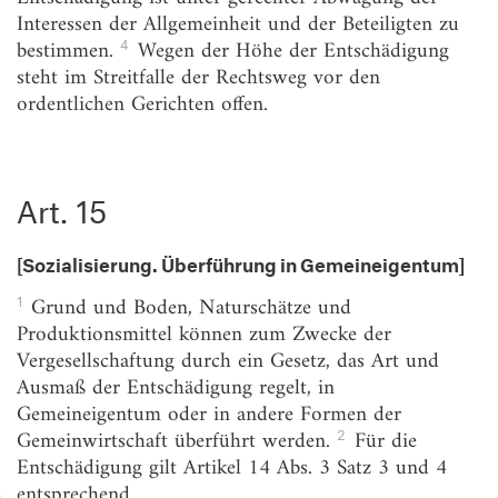
Interessen der Allgemeinheit und der Beteiligten zu
Art. 4
[Glaubens-, Gewissens- und Bekenntnisfreiheit]
4
bestimmen.
Wegen der Höhe der Entschädigung
Art. 5
[Meinungs-, Kunst- und Wissenschaftsfreiheit]
steht im Streitfalle der Rechtsweg vor den
ordentlichen Gerichten offen.
Art. 6
[Ehe. Familie. Kinder]
Art. 7
[Schulwesen]
Art. 8
[Versammlungsfreiheit]
Art. 15
Art. 9
[Vereinigungsfreiheit]
[Sozialisierung. Überführung in Gemeineigentum]
Art. 10
[Brief-, Post- und Fernmeldegeheimnis]
1
Grund und Boden, Naturschätze und
Art. 11
[Freizügigkeit]
Produktionsmittel können zum Zwecke der
Art. 12
[Berufsfreiheit]
Vergesellschaftung durch ein Gesetz, das Art und
Ausmaß der Entschädigung regelt, in
Art. 12a
[Dienstverpflichtung]
Gemeineigentum oder in andere Formen der
Art. 13
[Unverletzlichkeit der Wohnung]
2
Gemeinwirtschaft überführt werden.
Für die
Entschädigung gilt Artikel 14 Abs. 3 Satz 3 und 4
Art. 14
[Eigentum. Erbrecht. Enteignung]
entsprechend.