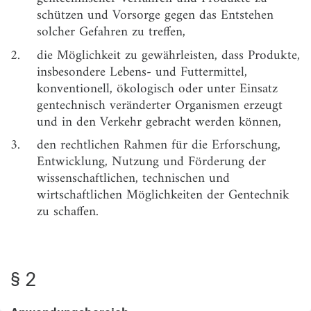
schützen und Vorsorge gegen das Entstehen
§ 5
Aufgaben der Kommission
solcher Gefahren zu treffen,
§ 5a
(weggefallen)
2.
die Möglichkeit zu gewährleisten, dass Produkte,
insbesondere Lebens- und Futtermittel,
§ 6
Allgemeine Sorgfalts- und Aufzeichnungspflichten,
konventionell, ökologisch oder unter Einsatz
Gefahrenvorsorge
gentechnisch veränderter Organismen erzeugt
Zweiter Teil
und in den Verkehr gebracht werden können,
Gentechnische Arbeiten in gentechnischen Anlagen
3.
den rechtlichen Rahmen für die Erforschung,
§ 7
Sicherheitsstufen, Sicherheitsmaßnahmen
Entwicklung, Nutzung und Förderung der
wissenschaftlichen, technischen und
§ 8
Genehmigung, Anzeige und Anmeldung von
wirtschaftlichen Möglichkeiten der Gentechnik
gentechnischen Anlagen und erstmaligen
zu schaffen.
gentechnischen Arbeiten
§ 9
Weitere gentechnische Arbeiten
§ 10
Genehmigungsverfahren
§ 2
§ 11
Genehmigungsvoraussetzungen
Anwendungsbereich
§ 12
Anzeige- und Anmeldeverfahren