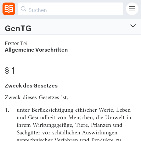
GenTG
Gentechnikgesetz
Erster Teil
Allgemeine Vorschriften
Gesetz zur Regelung der Gentechnik
Vom 20.6.1990 (BGBl. I S. 1080)
Neugefasst am 16.12.1993 (BGBl. I S. 2066)
§ 1
Zuletzt geändert am 27.9.2021 (BGBl. I S. 4530)
Zweck des Gesetzes
Erster Teil
Allgemeine Vorschriften
Zweck dieses Gesetzes ist,
§ 1
Zweck des Gesetzes
1.
unter Berücksichtigung ethischer Werte, Leben
und Gesundheit von Menschen, die Umwelt in
§ 2
Anwendungsbereich
ihrem Wirkungsgefüge, Tiere, Pflanzen und
§ 3
Begriffsbestimmungen
Sachgüter vor schädlichen Auswirkungen
gentechnischer Verfahren und Produkte zu
§ 4
Kommission für die Biologische Sicherheit