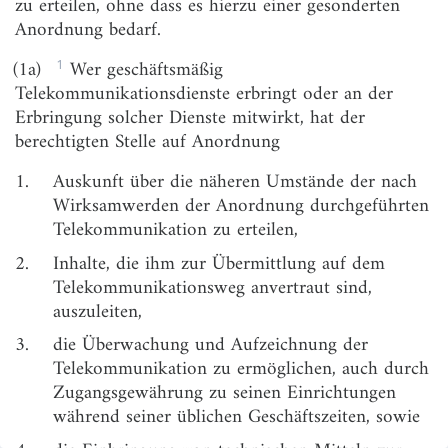
zu erteilen, ohne dass es hierzu einer gesonderten
Abschnitt 2
Anordnung bedarf.
Beschränkungen in Einzelfällen
1
(1a)
Wer geschäftsmäßig
§ 3
Voraussetzungen
Telekommunikationsdienste erbringt oder an der
§ 3a
Schutz des Kernbereichs privater Lebensgestaltung
Erbringung solcher Dienste mitwirkt, hat der
berechtigten Stelle auf Anordnung
§ 3b
Schutz zeugnisverweigerungsberechtigter Personen
1.
Auskunft über die näheren Umstände der nach
§ 4
Prüf-, Kennzeichnungs- und Löschungspflichten,
Wirksamwerden der Anordnung durchgeführten
Übermittlungen, Zweckbindung
Telekommunikation zu erteilen,
§ 4a
Weiterverarbeitung von Verkehrsdaten durch den
2.
Inhalte, die ihm zur Übermittlung auf dem
Bundesnachrichtendienst
Telekommunikationsweg anvertraut sind,
Abschnitt 3
auszuleiten,
Strategische Beschränkungen
3.
die Überwachung und Aufzeichnung der
§ 5
Voraussetzungen
Telekommunikation zu ermöglichen, auch durch
Zugangsgewährung zu seinen Einrichtungen
§ 5a
Schutz des Kernbereichs privater Lebensgestaltung
während seiner üblichen Geschäftszeiten, sowie
§ 5b
Schutz zeugnisverweigerungsberechtigter Personen