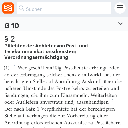
Kommission (G 10-Kommission).
G 10
Artikel 10-Gesetz
§ 2
Gesetz zur Beschränkung des Brief-, Post- und Fernmeldegeheimnisses
Pflichten der Anbieter von Post- und
Telekommunikationsdiensten;
Vom 26.6.2001 (BGBl. I S. 1254, 2298; 2017 S. 154)
Verordnungsermächtigung
Zuletzt geändert am 20.3.2026 (BGBl. I S. Nr. 95)
1
(1)
Wer geschäftsmäßig Postdienste erbringt oder
an der Erbringung solcher Dienste mitwirkt, hat der
berechtigten Stelle auf Anordnung Auskunft über die
Abschnitt 1
Allgemeine Bestimmungen
näheren Umstände des Postverkehrs zu erteilen und
Sendungen, die ihm zum Einsammeln, Weiterleiten
§ 1
Gegenstand des Gesetzes
2
oder Ausliefern anvertraut sind, auszuhändigen.
Der nach Satz 1 Verpflichtete hat der berechtigten
§ 2
Pflichten der Anbieter von Post- und
Telekommunikationsdiensten;
Stelle auf Verlangen die zur Vorbereitung einer
Verordnungsermächtigung
Anordnung erforderlichen Auskünfte zu Postfächern