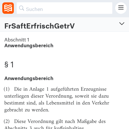
FrSaftErfrischGetrV
Fruchtsaft- und Erfrischungsgetränkeverordnung
Abschnitt 1
Anwendungsbereich
Verordnung über Fruchtsaft, Fruchtnektar und koffeinhaltige Erfrischungsgetränke
Vom 24.5.2004 (BGBl. I S. 1016)
Zuletzt geändert am 25.11.2025 (BGBl. I S. Nr. 289)
§ 1
Anwendungsbereich
Abschnitt 1
Anwendungsbereich
(1)
Die in Anlage 1 aufgeführten Erzeugnisse
unterliegen dieser Verordnung, soweit sie dazu
§ 1
Anwendungsbereich
bestimmt sind, als Lebensmittel in den Verkehr
gebracht zu werden.
Abschnitt 2
Fruchtsaft, einige ähnliche Erzeugnisse und Fruchtnektar
(2)
Diese Verordnung gilt nach Maßgabe des
Abschnitts 3 auch für koffeinhaltige
§ 2
Zutaten, Herstellungsanforderungen