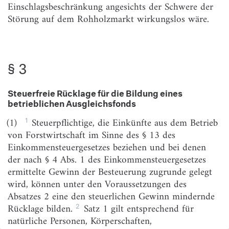
Einschlagsbeschränkung angesichts der Schwere der
Kalamitätsnutzungen bei der Forstwirtschaft
Störung auf dem Rohholzmarkt wirkungslos wäre.
§ 5
Sonstige steuerliche Maßnahmen
§ 6
(weggefallen)
§ 3
§ 7
Übervorräte bei der Holzwirtschaft
§ 8
(weggefallen)
Steuerfreie Rücklage für die Bildung eines
betrieblichen Ausgleichsfonds
§ 9
Durchführungsvorschriften
1
(1)
Steuerpflichtige, die Einkünfte aus dem Betrieb
§ 10
(weggefallen)
von Forstwirtschaft im Sinne des § 13 des
§ 11
Bußgeldvorschriften
Einkommensteuergesetzes beziehen und bei denen
der nach § 4 Abs. 1 des Einkommensteuergesetzes
§ 11a
Übergangsvorschrift
ermittelte Gewinn der Besteuerung zugrunde gelegt
§ 12
(weggefallen)
wird, können unter den Voraussetzungen des
Absatzes 2 eine den steuerlichen Gewinn mindernde
§ 13
(Inkrafttreten)
2
Rücklage bilden.
Satz 1 gilt entsprechend für
natürliche Personen, Körperschaften,