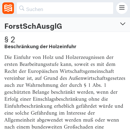
Härte führen würde.
ForstSchAusglG
Forstschäden-Ausgleichsgesetz
§ 2
Gesetz zum Ausgleich von Auswirkungen besonderer Schadensereignisse in
Beschränkung der Holzeinfuhr
der Forstwirtschaft
Die Einfuhr von Holz und Holzerzeugnissen der
Vom 29.8.1969 (BGBl. I S. 1533)
Neugefasst am 26.8.1985 (BGBl. I S. 1756)
ersten Bearbeitungsstufe kann, soweit es mit dem
Zuletzt geändert am 10.8.2021 (BGBl. I S. 3436)
Recht der Europäischen Wirtschaftsgemeinschaft
vereinbar ist, auf Grund des Außenwirtschaftsgesetzes
§ 1
Beschränkung des ordentlichen Holzeinschlags
auch zur Wahrnehmung der durch § 1 Abs. 1
geschützten Belange beschränkt werden, wenn der
§ 2
Beschränkung der Holzeinfuhr
Erfolg einer Einschlagsbeschränkung ohne die
§ 3
Steuerfreie Rücklage für die Bildung eines
Einfuhrbeschränkung erheblich gefährdet würde und
betrieblichen Ausgleichsfonds
eine solche Gefährdung im Interesse der
Allgemeinheit abgewendet werden muß oder wenn
§ 4
Pauschsatz für Betriebsausgaben
nach einem bundesweiten Großschaden eine
§ 4a
Bewertung von Holzvorräten aus