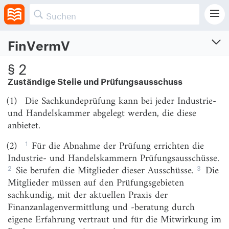
Anlage 1.
FinVermV
Finanzanlagenvermittlungsverordnung
§ 2
Verordnung über die Finanzanlagenvermittlung
Zuständige Stelle und Prüfungsausschuss
Vom 2.5.2012 (BGBl. I S. 1006)
(1)
Die Sachkundeprüfung kann bei jeder Industrie-
Zuletzt geändert am 11.12.2024 (BGBl. I S. Nr. 411)
und Handelskammer abgelegt werden, die diese
anbietet.
1
(2)
Für die Abnahme der Prüfung errichten die
Abschnitt 1
Sachkundenachweis
Industrie- und Handelskammern Prüfungsausschüsse.
2
3
Sie berufen die Mitglieder dieser Ausschüsse.
Die
§ 1
Sachkundeprüfung
Mitglieder müssen auf den Prüfungsgebieten
sachkundig, mit der aktuellen Praxis der
§ 2
Zuständige Stelle und Prüfungsausschuss
Finanzanlagenvermittlung und -beratung durch
§ 3
Verfahren
eigene Erfahrung vertraut und für die Mitwirkung im