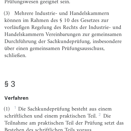
Prüfungswesen geeignet sein.
§ 4
Gleichstellung anderer Berufsqualifikationen
§ 5
Anerkennung von ausländischen
(3)
Mehrere Industrie- und Handelskammern
Berufsbefähigungsnachweisen im Rahmen der
können im Rahmen des § 10 des Gesetzes zur
Niederlassungsfreiheit
vorläufigen Regelung des Rechts der Industrie- und
Handelskammern Vereinbarungen zur gemeinsamen
Abschnitt 2
Durchführung der Sachkundeprüfung, insbesondere
Vermittlerregister
über einen gemeinsamen Prüfungsausschuss,
§ 6
Angaben zur Speicherung im Vermittlerregister
schließen.
§ 7
Eintragung
§ 8
Zugang
§ 3
Abschnitt 3
Anforderungen an die Berufshaftpflichtversicherung
Verfahren
§ 9
Umfang der Versicherung
1
(1)
Die Sachkundeprüfung besteht aus einem
2
§ 10
Anzeigepflicht des Versicherungsunternehmens
schriftlichen und einem praktischen Teil.
Die
Teilnahme am praktischen Teil der Prüfung setzt das
Abschnitt 4
Bestehen des schriftlichen Teils voraus.