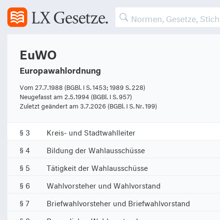
EuWO
Erster Abschnitt
Europawahlordnung
Wahlorgane
Vom 27.7.1988 (BGBl. I S. 1453; 1989 S. 228)
§ 1
Bundeswahlleiter
Neugefasst am 2.5.1994 (BGBl. I S. 957)
Zuletzt geändert am 3.7.2026 (BGBl. I S. Nr. 199)
§ 2
Landeswahlleiter
§ 3
Kreis- und Stadtwahlleiter
§ 4
Bildung der Wahlausschüsse
§ 5
Tätigkeit der Wahlausschüsse
§ 6
Wahlvorsteher und Wahlvorstand
§ 7
Briefwahlvorsteher und Briefwahlvorstand
§ 8
Beweglicher Wahlvorstand