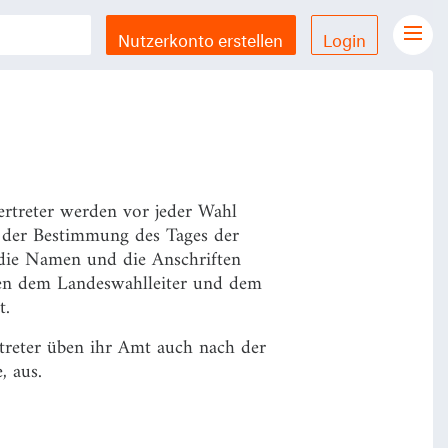
ommunikationsanschlüssen dem
t.
Nutzerkonto erstellen
Login
Gesetze Übersicht
LX Gesetze für iPhone & iPad
Funktionen und Preise
Gutschein einlösen
ertreter werden vor jeder Wahl
Feedback & Support
 der Bestimmung des Tages der
 die Namen und die Anschriften
Datenschutzerklärung
sen dem Landeswahlleiter und dem
t.
Allgemeine Geschäftsbedingungen
rtreter üben ihr Amt auch nach der
Impressum
, aus.