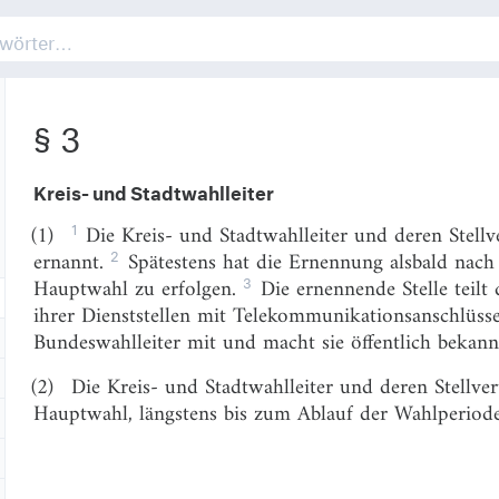
§ 2
sowie die Anschriften ihrer Dienststellen mit Telek
Bundeswahlleiter mit und macht sie öffentlich bekann
§ 3
Kreis- und Stadtwahlleiter
1
(1)
Die Kreis- und Stadtwahlleiter und deren Stellv
2
ernannt.
Spätestens hat die Ernennung alsbald nach
3
Hauptwahl zu erfolgen.
Die ernennende Stelle teilt
ihrer Dienststellen mit Telekommunikationsanschlüs
Bundeswahlleiter mit und macht sie öffentlich bekann
(2)
Die Kreis- und Stadtwahlleiter und deren Stellve
Hauptwahl, längstens bis zum Ablauf der Wahlperiode