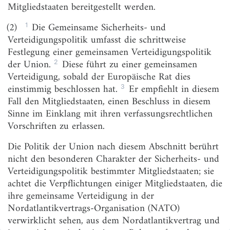
Mitgliedstaaten bereitgestellt werden.
Art. 4
1
(2)
Die Gemeinsame Sicherheits- und
Art. 5
(ex-Art. 5 EGV)
Verteidigungspolitik umfasst die schrittweise
Art. 6
(ex-Art. 6 EUV)
Festlegung einer gemeinsamen Verteidigungspolitik
2
der Union.
Diese führt zu einer gemeinsamen
Art. 7
(ex-Art. 7 EUV)
Verteidigung, sobald der Europäische Rat dies
Art. 8
3
einstimmig beschlossen hat.
Er empfiehlt in diesem
Fall den Mitgliedstaaten, einen Beschluss in diesem
Titel II
Sinne im Einklang mit ihren verfassungsrechtlichen
BESTIMMUNGEN ÜBER DIE DEMOKRATISCHEN
GRUNDSÄTZE
Vorschriften zu erlassen.
Art. 9
Die Politik der Union nach diesem Abschnitt berührt
nicht den besonderen Charakter der Sicherheits- und
Art. 10
Verteidigungspolitik bestimmter Mitgliedstaaten; sie
Art. 11
achtet die Verpflichtungen einiger Mitgliedstaaten, die
ihre gemeinsame Verteidigung in der
Art. 12
Nordatlantikvertrags-Organisation (NATO)
verwirklicht sehen, aus dem Nordatlantikvertrag und
Titel III
BESTIMMUNGEN ÜBER DIE ORGANE