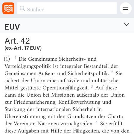
Abschnitt 2
BESTIMMUNGEN ÜBER DIE GEMEINSAME
SICHERHEITS- UND VERTEIDIGUNGSPOLITIK
EUV
Vertrag über die Europäische Union
Art. 42
Vertrag über die Europäische Union (konsolidierte Fassung)
(ex-Art. 17 EUV)
Vom 29.7.1992 (OJ C 191, S. 47–210)
1
(1)
Die Gemeinsame Sicherheits- und
Neugefasst am 17.12.2007 (OJ C 306, S. 1–145)
Verteidigungspolitik ist integraler Bestandteil der
Zuletzt geändert am 7.6.2016 (OJ C 202, S. 13–45)
2
Gemeinsamen Außen- und Sicherheitspolitik.
Sie
Geltungsbereich: Europa (EU)
sichert der Union eine auf zivile und militärische
3
Mittel gestützte Operationsfähigkeit.
Auf diese
Titel I
GEMEINSAME BESTIMMUNGEN
kann die Union bei Missionen außerhalb der Union
zur Friedenssicherung, Konfliktverhütung und
Art. 1
(ex-Art. 1 EUV)
Stärkung der internationalen Sicherheit in
Übereinstimmung mit den Grundsätzen der Charta
Art. 2
4
der Vereinten Nationen zurückgreifen.
Sie erfüllt
Art. 3
(ex-Art. 2 EUV)
diese Aufgaben mit Hilfe der Fähigkeiten, die von den