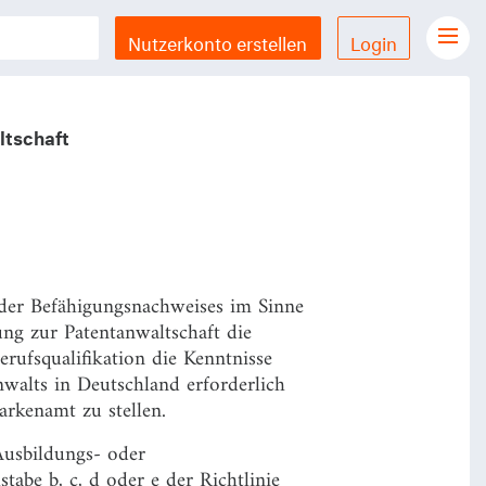
Nutzerkonto erstellen
Login
Gesetze Übersicht
LX Gesetze für iPhone & iPad
ltschaft
Funktionen und Preise
Gutschein einlösen
Feedback & Support
oder Befähigungsnachweises im Sinne
Datenschutzerklärung
ng zur Patentanwaltschaft die
Allgemeine Geschäftsbedingungen
erufsqualifikation die Kenntnisse
nwalts in Deutschland erforderlich
Impressum
rkenamt zu stellen.
Ausbildungs- oder
abe b, c, d oder e der Richtlinie