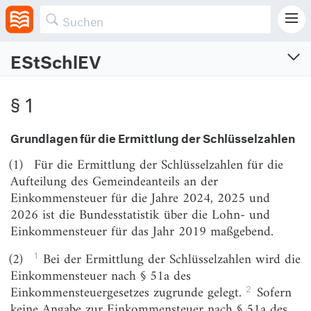
EStSchlEV
Einkommensteuerschlüsselzahlenermittlungsveror
§ 1
Verordnung über die Ermittlung der Schlüsselzahlen für die Aufteilung des
Gemeindeanteils an der Einkommensteuer für die Jahre 2024, 2025 und 2026
Grundlagen für die Ermittlung der Schlüsselzahlen
Vom 17.10.2023 (BGBl. I S. Nr. 284)
(1)
Für die Ermittlung der Schlüsselzahlen für die
§ 1
Grundlagen für die Ermittlung der Schlüsselzahlen
Aufteilung des Gemeindeanteils an der
§ 2
Zurechnung der Steuerbeträge an die Gemeinden
Einkommensteuer für die Jahre 2024, 2025 und
2026 ist die Bundesstatistik über die Lohn- und
§ 3
Rundung der Schlüsselzahlen
Einkommensteuer für das Jahr 2019 maßgebend.
§ 4
Neufestsetzung der Schlüsselzahlen bei
1
(2)
Bei der Ermittlung der Schlüsselzahlen wird die
kommunaler Neugliederung
Einkommensteuer nach § 51a des
§ 5
Inkrafttreten, Außerkrafttreten
2
Einkommensteuergesetzes zugrunde gelegt.
Sofern
keine Angabe zur Einkommensteuer nach § 51a des