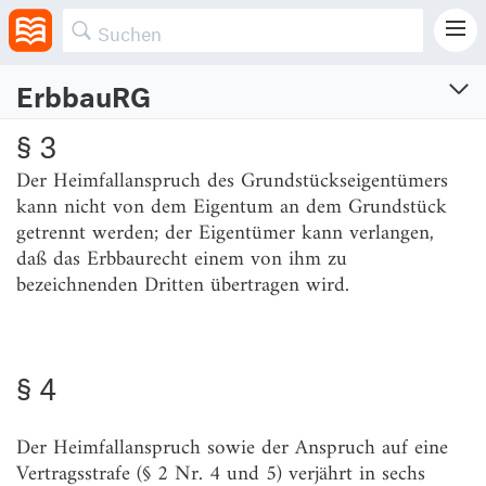
Erbbauberechtigten zu verkaufen.
ErbbauRG
Erbbaurechtsgesetz
§ 3
Gesetz über das Erbbaurecht
Der Heimfallanspruch des Grundstückseigentümers
Vom 15.1.1919 (RGBl. S. 72, 122)
kann nicht von dem Eigentum an dem Grundstück
Zuletzt geändert am 1.10.2013 (BGBl. I S. 3719)
getrennt werden; der Eigentümer kann verlangen,
daß das Erbbaurecht einem von ihm zu
I.
bezeichnenden Dritten übertragen wird.
Begriff und Inhalt des Erbbaurechts
1.
Gesetzlicher Inhalt
§ 4
§ 1
Der Heimfallanspruch sowie der Anspruch auf eine
Vertragsstrafe (§ 2 Nr. 4 und 5) verjährt in sechs
2.