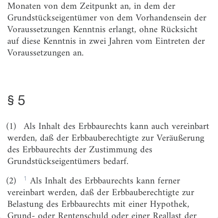
Vertragsmäßiger Inhalt
Monaten von dem Zeitpunkt an, in dem der
Grundstückseigentümer von dem Vorhandensein der
§ 2
Voraussetzungen Kenntnis erlangt, ohne Rücksicht
auf diese Kenntnis in zwei Jahren vom Eintreten der
§ 3
Voraussetzungen an.
§ 4
§ 5
§ 6
§ 5
§ 7
(1)
Als Inhalt des Erbbaurechts kann auch vereinbart
§ 8
werden, daß der Erbbauberechtigte zur Veräußerung
des Erbbaurechts der Zustimmung des
3.
Erbbauzins
Grundstückseigentümers bedarf.
§ 9
1
(2)
Als Inhalt des Erbbaurechts kann ferner
vereinbart werden, daß der Erbbauberechtigte zur
§ 9a
Belastung des Erbbaurechts mit einer Hypothek,
Grund- oder Rentenschuld oder einer Reallast der
4.