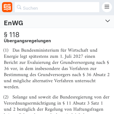
allgemeine Interesse an deren Bekanntgabe überwiegt.
EnWG
Energiewirtschaftsgesetz
§ 118
Gesetz über die Elektrizitäts- und Gasversorgung
Übergangsregelungen
Vom 7.7.2005 (BGBl. I S. 1970, 3621)
(1)
Das Bundesministerium für Wirtschaft und
Zuletzt geändert am 23.7.2026 (BGBl. I S. Nr. 226)
Energie legt spätestens zum 1. Juli 2027 einen
Bericht zur Evaluierung der Grundversorgung nach §
Teil 1
36 vor, in dem insbesondere das Verfahren zur
Allgemeine Vorschriften
Bestimmung des Grundversorgers nach § 36 Absatz 2
und mögliche alternative Verfahren untersucht
§ 1
Zweck und Ziele des Gesetzes
werden.
§ 1a
Grundsätze des Strommarktes
(2)
Solange und soweit die Bundesregierung von der
§ 2
Aufgaben der Energieversorgungsunternehmen
Verordnungsermächtigung in § 11 Absatz 3 Satz 1
§ 3
Begriffsbestimmungen
und 2 bezüglich der Regelung von Haftungsfragen