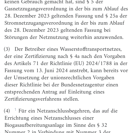
keinen Gebrauch gemacht hat, sind § 5 der
§ 3a
Verhältnis zum Eisenbahnrecht
Gasnetzzugangsverordnung in der bis zum Ablauf des
§ 4
Genehmigung des Netzbetriebs
28. Dezember 2023 geltenden Fassung und § 25a der
Stromnetzzugangsverordnung in der bis zum Ablauf
§ 4a
Zertifizierung und Benennung des Betreibers
des 28. Dezember 2023 geltenden Fassung bei
eines Transportnetzes
Störungen der Netznutzung weiterhin anzuwenden.
§ 4b
Zertifizierung in Bezug auf Drittstaaten
(3)
Der Betreiber eines Wasserstofftransportnetzes,
§ 4c
Pflichten der Transportnetzbetreiber
der eine Zertifizierung nach § 4a nach den Vorgaben
des Artikels 71 der Richtlinie (EU) 2024/1788 in der
§ 4d
Widerruf der Zertifizierung nach § 4a, nachträgliche
Fassung vom 13. Juni 2024 anstrebt, kann bereits vor
Versehung mit Auflagen
der Umsetzung der unionsrechtlichen Vorgaben
§ 4e
Zertifizierung des Betreibers einer
dieser Richtlinie bei der Bundesnetzagentur einen
Gasspeicheranlage
entsprechenden Antrag auf Einleitung eines
§ 5
Anzeige der Energiebelieferung von
Zertifizierungsverfahrens stellen.
Haushaltskunden; Sicherstellung der
1
(4)
Für ein Netzanschlussbegehren, das auf die
wirtschaftlichen Leistungsfähigkeit
Errichtung eines Netzanschlusses einer
§ 5a
Speicherungspflichten, Veröffentlichung von Daten
Biogasaufbereitungsanlage im Sinne des § 32
Nummer 2 in Verbindung mit Nummer 3 der
§ 5b
Anzeige von Verdachtsfällen,