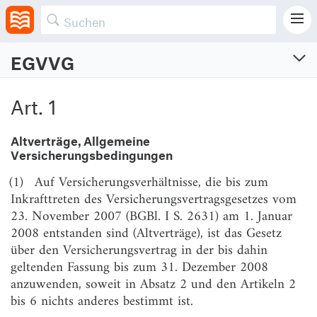
EGVVG
Einführungsgesetz zum
Versicherungsvertragsgesetz
Art. 1
Vom 30.5.1908 (RGBl. S. 305)
Zuletzt geändert am 16.1.2026 (BGBl. I S. Nr. 14)
Altverträge, Allgemeine
Versicherungsbedingungen
Art. 1
Altverträge, Allgemeine Versicherungsbedingungen
(1)
Auf Versicherungsverhältnisse, die bis zum
Inkrafttreten des Versicherungsvertragsgesetzes vom
Art. 2
Vollmacht des Versicherungsvertreters,
Krankenversicherung
23. November 2007 (BGBl. I S. 2631) am 1. Januar
2008 entstanden sind (Altverträge), ist das Gesetz
Art. 3
Verjährung
über den Versicherungsvertrag in der bis dahin
Art. 4
Lebensversicherung,
geltenden Fassung bis zum 31. Dezember 2008
Berufsunfähigkeitsversicherung
anzuwenden, soweit in Absatz 2 und den Artikeln 2
bis 6 nichts anderes bestimmt ist.
Art. 4a
Fortsetzung der Lebensversicherung