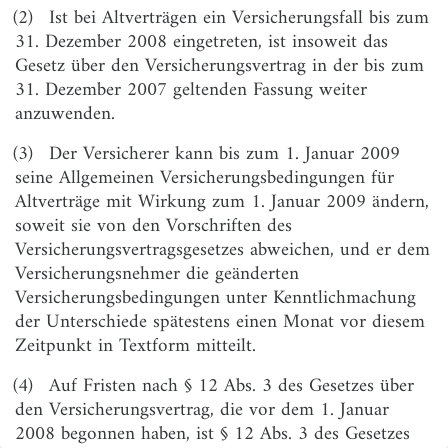
(2)
Ist bei Altverträgen ein Versicherungsfall bis zum
Art. 5
Rechte der Gläubiger von Grundpfandrechten
31. Dezember 2008 eingetreten, ist insoweit das
Art. 6
Versicherungsverhältnisse nach § 190 des Gesetzes
Gesetz über den Versicherungsvertrag in der bis zum
über den Versicherungsvertrag
31. Dezember 2007 geltenden Fassung weiter
anzuwenden.
Art. 7
Krankenversicherung, Versicherungsverhältnisse
nach § 193 Absatz 6 des
(3)
Der Versicherer kann bis zum 1. Januar 2009
Versicherungsvertragsgesetzes
seine Allgemeinen Versicherungsbedingungen für
Art. 8
Musterwiderrufsbelehrung
Altverträge mit Wirkung zum 1. Januar 2009 ändern,
soweit sie von den Vorschriften des
Art. 9
Übergangsvorschrift zu § 7a Absatz 5 des
Versicherungsvertragsgesetzes
Versicherungsvertragsgesetzes abweichen, und er dem
Versicherungsnehmer die geänderten
Art. 10–15
(weggefallen)
Versicherungsbedingungen unter Kenntlichmachung
der Unterschiede spätestens einen Monat vor diesem
Zeitpunkt in Textform mitteilt.
(4)
Auf Fristen nach § 12 Abs. 3 des Gesetzes über
den Versicherungsvertrag, die vor dem 1. Januar
2008 begonnen haben, ist § 12 Abs. 3 des Gesetzes