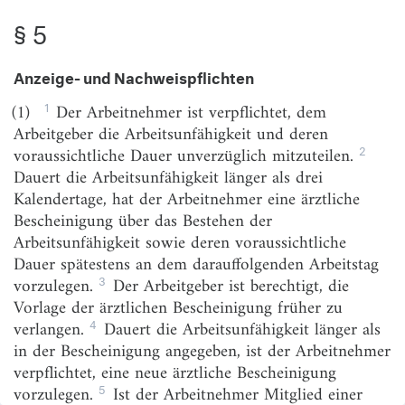
§ 5
§ 4a
Kürzung von Sondervergütungen
§ 5
Anzeige- und Nachweispflichten
Anzeige- und Nachweispflichten
§ 6
Forderungsübergang bei Dritthaftung
1
(1)
Der Arbeitnehmer ist verpflichtet, dem
§ 7
Leistungsverweigerungsrecht des Arbeitgebers
Arbeitgeber die Arbeitsunfähigkeit und deren
2
voraussichtliche Dauer unverzüglich mitzuteilen.
§ 8
Beendigung des Arbeitsverhältnisses
Dauert die Arbeitsunfähigkeit länger als drei
§ 9
Maßnahmen der medizinischen Vorsorge
Kalendertage, hat der Arbeitnehmer eine ärztliche
und Rehabilitation
Bescheinigung über das Bestehen der
§ 10
Wirtschaftliche Sicherung für den Krankheitsfall im
Arbeitsunfähigkeit sowie deren voraussichtliche
Bereich der Heimarbeit
Dauer spätestens an dem darauffolgenden Arbeitstag
3
vorzulegen.
Der Arbeitgeber ist berechtigt, die
§ 11
Feiertagsbezahlung der in Heimarbeit Beschäftigten
Vorlage der ärztlichen Bescheinigung früher zu
§ 12
Unabdingbarkeit
4
verlangen.
Dauert die Arbeitsunfähigkeit länger als
in der Bescheinigung angegeben, ist der Arbeitnehmer
§ 13
Übergangsvorschrift
verpflichtet, eine neue ärztliche Bescheinigung
5
vorzulegen.
Ist der Arbeitnehmer Mitglied einer