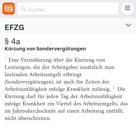
Krankheitsfalle vereinbart werden.
EFZG
Entgeltfortzahlungsgesetz
§ 4a
Gesetz über die Zahlung des Arbeitsentgelts an Feiertagen und im Krankheitsfall
Kürzung von Sondervergütungen
Vom 26.5.1994 (BGBl. I S. 1014, 1065)
1
Eine Vereinbarung über die Kürzung von
Zuletzt geändert am 12.5.2026 (BGBl. I S. Nr. 143)
Leistungen, die der Arbeitgeber zusätzlich zum
laufenden Arbeitsentgelt erbringt
§ 1
Anwendungsbereich
(Sondervergütungen), ist auch für Zeiten der
§ 2
Entgeltzahlung an Feiertagen
2
Arbeitsunfähigkeit infolge Krankheit zulässig.
Die
Kürzung darf für jeden Tag der Arbeitsunfähigkeit
§ 3
Anspruch auf Entgeltfortzahlung im Krankheitsfall
infolge Krankheit ein Viertel des Arbeitsentgelts, das
§ 3a
Anspruch auf Entgeltfortzahlung bei Spende von
im Jahresdurchschnitt auf einen Arbeitstag entfällt,
Organen, Geweben oder Blut zur Separation von
nicht überschreiten.
Blutstammzellen oder anderen Blutbestandteilen
§ 4
Höhe des fortzuzahlenden Arbeitsentgelts