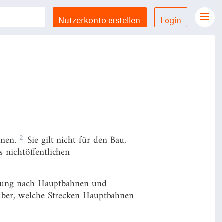
Nutzerkonto erstellen
Login
Gesetze Übersicht
LX Gesetze für iPhone & iPad
Funktionen und Preise
Gutschein einlösen
Feedback & Support
2
hnen.
Sie gilt nicht für den Bau,
Datenschutzerklärung
 nichtöffentlichen
Allgemeine Geschäftsbedingungen
Impressum
utung nach Hauptbahnen und
ber, welche Strecken Hauptbahnen