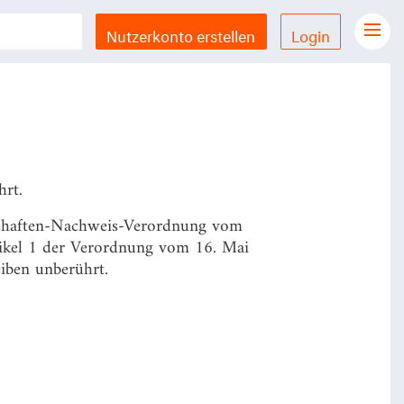
Nutzerkonto erstellen
Login
Gesetze Übersicht
LX Gesetze für iPhone & iPad
Funktionen und Preise
Gutschein einlösen
hrt.
Feedback & Support
chaften-Nachweis-Verordnung vom
rtikel 1 der Verordnung vom 16. Mai
Datenschutzerklärung
iben unberührt.
Allgemeine Geschäftsbedingungen
Impressum