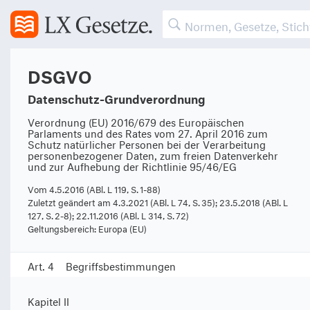
(169)
(170)
(171)
DSGVO
(172)
Datenschutz-Grundverordnung
(173)
Verordnung (EU) 2016/679 des Europäischen
Parlaments und des Rates vom 27. April 2016 zum
Schutz natürlicher Personen bei der Verarbeitung
Kapitel I
personenbezogener Daten, zum freien Datenverkehr
Allgemeine Bestimmungen
und zur Aufhebung der Richtlinie 95/46/EG
Vom 4.5.2016 (ABl. L 119, S. 1-88)
Art. 1
Gegenstand und Ziele
Zuletzt geändert am 4.3.2021 (ABl. L 74, S. 35); 23.5.2018 (ABl. L
Art. 2
Sachlicher Anwendungsbereich
127, S. 2-8); 22.11.2016 (ABl. L 314, S. 72)
Geltungsbereich: Europa (EU)
Art. 3
Räumlicher Anwendungsbereich
Art. 4
Begriffsbestimmungen
Kapitel II