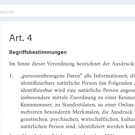
Art. 3
durch einen nicht in der Union niedergelassenen Ver
aufgrund Völkerrechts dem Recht eines Mitgliedstaats 
Art. 4
Begriffsbestimmungen
Im Sinne dieser Verordnung bezeichnet der Ausdruck
1.
„personenbezogene Daten“ alle Informationen, die 
identifizierbare natürliche Person (im Folgenden 
identifizierbar wird eine natürliche Person angese
insbesondere mittels Zuordnung zu einer Kennu
Kennnummer, zu Standortdaten, zu einer Onlin
mehreren besonderen Merkmalen, die Ausdruck d
genetischen, psychischen, wirtschaftlichen, kultur
natürlichen Person sind, identifiziert werden kan