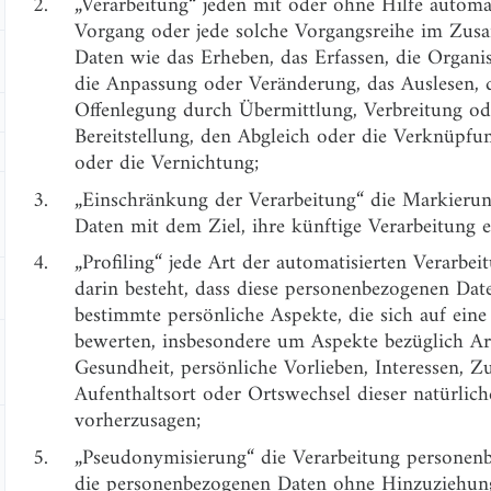
2.
„Verarbeitung“ jeden mit oder ohne Hilfe automa
Vorgang oder jede solche Vorgangsreihe im Zu
Daten wie das Erheben, das Erfassen, die Organi
die Anpassung oder Veränderung, das Auslesen, 
Offenlegung durch Übermittlung, Verbreitung od
Bereitstellung, den Abgleich oder die Verknüpfu
oder die Vernichtung;
3.
„Einschränkung der Verarbeitung“ die Markierun
Daten mit dem Ziel, ihre künftige Verarbeitung 
4.
„Profiling“ jede Art der automatisierten Verarbe
darin besteht, dass diese personenbezogenen Da
bestimmte persönliche Aspekte, die sich auf eine
bewerten, insbesondere um Aspekte bezüglich Arbe
Gesundheit, persönliche Vorlieben, Interessen, Zu
Aufenthaltsort oder Ortswechsel dieser natürlic
vorherzusagen;
5.
„Pseudonymisierung“ die Verarbeitung personenb
die personenbezogenen Daten ohne Hinzuziehung