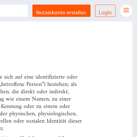
antwortlichen an einem Ort, der
unterliegt.
Nutzerkonto erstellen
Login
Gesetze Übersicht
LX Gesetze für iPhone & iPad
Funktionen und Preise
Gutschein einlösen
:
Feedback & Support
sich auf eine identifizierte oder
„betroffene Person“) beziehen; als
Datenschutzerklärung
hen, die direkt oder indirekt,
ng wie einem Namen, zu einer
Allgemeine Geschäftsbedingungen
e-Kennung oder zu einem oder
Impressum
er physischen, physiologischen,
ellen oder sozialen Identität dieser
n;