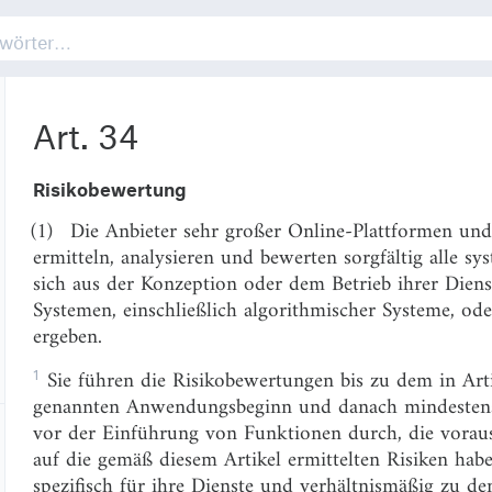
Art. 33
finden die Pflichten dieses Abschnitts auf die betrof
und sehr großen Online-Suchmaschinen Anwendung 
Art. 34
Risikobewertung
(1)
Die Anbieter sehr großer Online-Plattformen un
ermitteln, analysieren und bewerten sorgfältig alle sy
sich aus der Konzeption oder dem Betrieb ihrer Dien
Systemen, einschließlich algorithmischer Systeme, od
ergeben.
1
Sie führen die Risikobewertungen bis zu dem in Art
genannten Anwendungsbeginn und danach mindestens e
vor der Einführung von Funktionen durch, die voraus
auf die gemäß diesem Artikel ermittelten Risiken hab
spezifisch für ihre Dienste und verhältnismäßig zu de