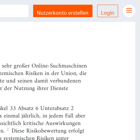
fenen sehr großen Online-Plattformen
bzw. keine Anwendung mehr.
Nutzerkonto erstellen
Login
Gesetze Übersicht
LX Gesetze für iPhone & iPad
Funktionen und Preise
Gutschein einlösen
d sehr großer Online-Suchmaschinen
Feedback & Support
stemischen Risiken in der Union, die
ste und seinen damit verbundenen
er der Nutzung ihrer Dienste
Datenschutzerklärung
Allgemeine Geschäftsbedingungen
ikel 33 Absatz 6 Unterabsatz 2
Impressum
inmal jährlich, in jedem Fall aber
sichtlich kritische Auswirkungen
2
en.
Diese Risikobewertung erfolgt
n systemischen Risiken unter