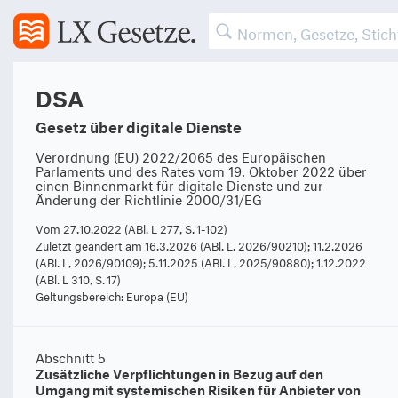
Art. 27
Transparenz der Empfehlungssysteme
Art. 28
Online-Schutz Minderjähriger
DSA
Abschnitt 4
Bestimmungen für Anbieter von Online-Plattformen,
Gesetz über digitale Dienste
die Verbrauchern den Abschluss von
Fernabsatzverträgen mit Unternehmern ermöglichen
Verordnung (EU) 2022/2065 des Europäischen
Parlaments und des Rates vom 19. Oktober 2022 über
einen Binnenmarkt für digitale Dienste und zur
Art. 29
Ausnahme für Kleinst- und Kleinunternehmen
Änderung der Richtlinie 2000/31/EG
Art. 30
Nachverfolgbarkeit von Unternehmern
Vom 27.10.2022 (ABl. L 277, S. 1-102)
Zuletzt geändert am 16.3.2026 (ABl. L, 2026/90210); 11.2.2026
Art. 31
Konformität durch Technikgestaltung
(ABl. L, 2026/90109); 5.11.2025 (ABl. L, 2025/90880); 1.12.2022
(ABl. L 310, S. 17)
Art. 32
Recht auf Information
Geltungsbereich: Europa (EU)
Abschnitt 5
Zusätzliche Verpflichtungen in Bezug auf den
Umgang mit systemischen Risiken für Anbieter von