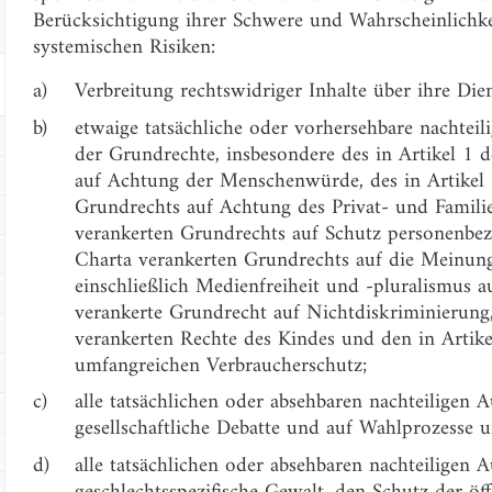
Berücksichtigung ihrer Schwere und Wahrscheinlichke
systemischen Risiken:
a)
Verbreitung rechtswidriger Inhalte über ihre Dien
b)
etwaige tatsächliche oder vorhersehbare nachte
der Grundrechte, insbesondere des in Artikel 1 
auf Achtung der Menschenwürde, des in Artikel 
Grundrechts auf Achtung des Privat- und Familie
verankerten Grundrechts auf Schutz personenbezo
Charta verankerten Grundrechts auf die Meinung
einschließlich Medienfreiheit und -pluralismus a
verankerte Grundrecht auf Nichtdiskriminierung,
verankerten Rechte des Kindes und den in Artike
umfangreichen Verbraucherschutz;
c)
alle tatsächlichen oder absehbaren nachteiligen 
gesellschaftliche Debatte und auf Wahlprozesse un
d)
alle tatsächlichen oder absehbaren nachteiligen
geschlechtsspezifische Gewalt, den Schutz der ö