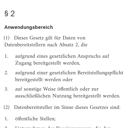
§ 7
Verfügbare Formate, Metadaten
§ 2
§ 8
Dynamische Daten
Anwendungsbereich
§ 9
Hochwertige Datensätze
(1)
Dieses Gesetz gilt für Daten von
§ 10
Grundsatz der Unentgeltlichkeit
Datenbereitstellern nach Absatz 2, die
§ 11
Bemessung der Entgelthöhe
1.
aufgrund eines gesetzlichen Anspruchs auf
§ 12
Transparenz von Entgelten
Zugang bereitgestellt werden,
§ 13
Rechtsweg
2.
aufgrund einer gesetzlichen Bereitstellungspflicht
bereitgestellt werden oder
3.
auf sonstige Weise öffentlich oder zur
ausschließlichen Nutzung bereitgestellt werden.
(2)
Datenbereitsteller im Sinne dieses Gesetzes sind:
1.
öffentliche Stellen;