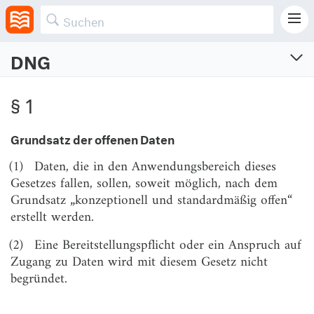
DNG
Datennutzungsgesetz
§ 1
Gesetz für die Nutzung von Daten des öffentlichen Sektors
Vom 16.7.2021 (BGBl. I S. 2941, 2942, 4114)
Grundsatz der offenen Daten
§ 1
Grundsatz der offenen Daten
(1)
Daten, die in den Anwendungsbereich dieses
Gesetzes fallen, sollen, soweit möglich, nach dem
§ 2
Anwendungsbereich
Grundsatz „konzeptionell und standardmäßig offen“
§ 3
Begriffsbestimmungen
erstellt werden.
§ 4
Grundsatz der uneingeschränkten Datennutzung;
(2)
Eine Bereitstellungspflicht oder ein Anspruch auf
Zulässigkeit von Lizenzen
Zugang zu Daten wird mit diesem Gesetz nicht
begründet.
§ 5
Nichtdiskriminierung
§ 6
Ausschließlichkeitsvereinbarungen