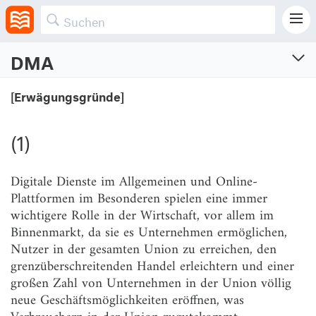
DMA
Gesetz über digitale Märkte
[Erwägungsgründe]
Verordnung (EU) 2022/1925 des Europäischen Parlaments und des Rates vom 14.
September 2022 über bestreitbare und faire Märkte im digitalen Sektor und zur
Änderung der Richtlinien (EU) 2019/1937 und (EU) 2020/1828
(1)
Vom 12.10.2022 (ABl. L 265, S. 1-66)
Zuletzt geändert am 10.1.2025 (ABl. L, 2025/90024); 4.5.2023 (ABl. L
116, S. 30-32)
Digitale Dienste im Allgemeinen und Online-
Geltungsbereich: Europa (EU)
Plattformen im Besonderen spielen eine immer
wichtigere Rolle in der Wirtschaft, vor allem im
Binnenmarkt, da sie es Unternehmen ermöglichen,
[Erwägungsgründe]
Nutzer in der gesamten Union zu erreichen, den
grenzüberschreitenden Handel erleichtern und einer
(1)
großen Zahl von Unternehmen in der Union völlig
neue Geschäftsmöglichkeiten eröffnen, was
(2)