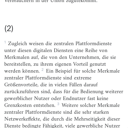
Verbrauchern in der Union zugutekommt.
(3)
(4)
(5)
(2)
(6)
1
Zugleich weisen die zentralen Plattformdienste
(7)
unter diesen digitalen Diensten eine Reihe von
(8)
Merkmalen auf, die von den Unternehmen, die sie
bereitstellen, zu ihrem eigenen Vorteil genutzt
(9)
2
werden können.
Ein Beispiel für solche Merkmale
(10)
zentraler Plattformdienste sind extreme
Größenvorteile, die in vielen Fällen darauf
(11)
zurückzuführen sind, dass für die Bedienung weiterer
(12)
gewerblicher Nutzer oder Endnutzer fast keine
3
Grenzkosten entstehen.
Weitere solcher Merkmale
(13)
zentraler Plattformdienste sind die sehr starken
(14)
Netzwerkeffekte, die durch die Mehrseitigkeit dieser
Dienste bedingte Fähigkeit, viele gewerbliche Nutzer
(15)