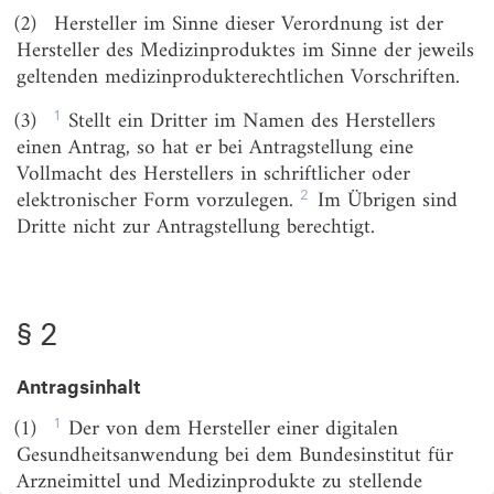
Datenschutz und -sicherheit sowie Qualität digitaler
(2)
Hersteller im Sinne dieser Verordnung ist der
Gesundheitsanwendungen
Hersteller des Medizinproduktes im Sinne der jeweils
§ 3
Anforderungen an Sicherheit und
geltenden medizinprodukterechtlichen Vorschriften.
Funktionstauglichkeit
1
(3)
Stellt ein Dritter im Namen des Herstellers
§ 4
Anforderungen an Datenschutz und Datensicherheit
einen Antrag, so hat er bei Antragstellung eine
Vollmacht des Herstellers in schriftlicher oder
§ 5
Anforderungen an Qualität
2
elektronischer Form vorzulegen.
Im Übrigen sind
§ 6
Qualitätsanforderungen nach § 5 Absatz 1;
Dritte nicht zur Antragstellung berechtigt.
Festlegungen zur Interoperabilität
§ 6a
Interoperabilität von digitalen
Gesundheitsanwendungen mit der elektronischen
§ 2
Patientenakte
§ 7
Nachweis durch Zertifikate
Antragsinhalt
Abschnitt 3
1
(1)
Der von dem Hersteller einer digitalen
Anforderungen an den Nachweis positiver
Versorgungseffekte
Gesundheitsanwendung bei dem Bundesinstitut für
Arzneimittel und Medizinprodukte zu stellende
§ 8
Begriff der positiven Versorgungseffekte