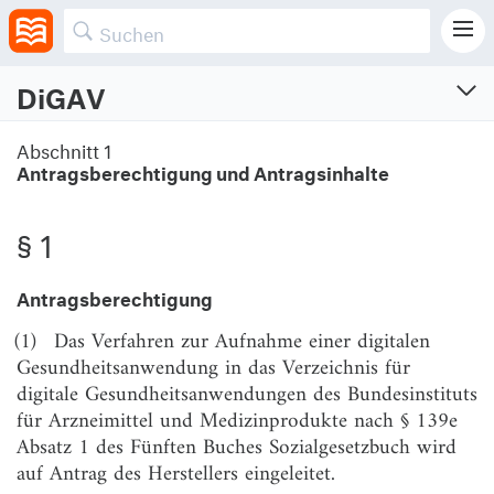
DiGAV
Digitale Gesundheitsanwendungen-Verordnung
Abschnitt 1
Antragsberechtigung und Antragsinhalte
Verordnung über das Verfahren und die Anforderungen zur Prüfung der
Erstattungsfähigkeit digitaler Gesundheitsanwendungen in der gesetzlichen
Krankenversicherung
Vom 8.4.2020 (BGBl. I S. 768)
§ 1
Zuletzt geändert am 27.1.2026 (BGBl. I S. Nr. 22)
Antragsberechtigung
Abschnitt 1
Antragsberechtigung und Antragsinhalte
(1)
Das Verfahren zur Aufnahme einer digitalen
Gesundheitsanwendung in das Verzeichnis für
§ 1
Antragsberechtigung
digitale Gesundheitsanwendungen des Bundesinstituts
§ 2
Antragsinhalt
für Arzneimittel und Medizinprodukte nach § 139e
Absatz 1 des Fünften Buches Sozialgesetzbuch wird
Abschnitt 2
auf Antrag des Herstellers eingeleitet.
Anforderungen an Sicherheit, Funktionstauglichkeit,