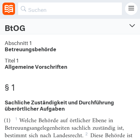
BtOG
Betreuungsorganisationsgesetz
Abschnitt 1
Betreuungsbehörde
Vom 4.5.2021 (BGBl. I S. 882, 917)
Zuletzt geändert am 20.12.2023 (BGBl. I S. Nr. 391)
Titel 1
Allgemeine Vorschriften
Abschnitt 1
Betreuungsbehörde
§ 1
Titel 1
Allgemeine Vorschriften
Sachliche Zuständigkeit und Durchführung
§ 1
Sachliche Zuständigkeit und Durchführung
überörtlicher Aufgaben
überörtlicher Aufgaben
1
(1)
Welche Behörde auf örtlicher Ebene in
§ 2
Örtliche Zuständigkeit
Betreuungsangelegenheiten sachlich zuständig ist,
2
bestimmt sich nach Landesrecht.
Diese Behörde ist
§ 3
Fachkräfte