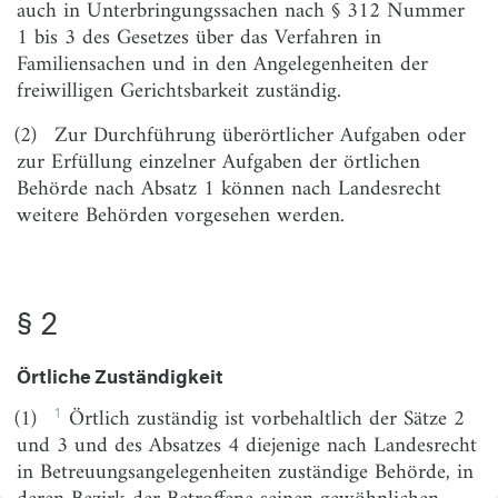
auch in Unterbringungssachen nach § 312 Nummer
§ 4
Verarbeitung personenbezogener Daten durch
1 bis 3 des Gesetzes über das Verfahren in
die Behörde
Familiensachen und in den Angelegenheiten der
freiwilligen Gerichtsbarkeit zuständig.
Titel 2
Aufgaben der örtlichen Behörde
(2)
Zur Durchführung überörtlicher Aufgaben oder
§ 5
Informations- und Beratungspflichten
zur Erfüllung einzelner Aufgaben der örtlichen
Behörde nach Absatz 1 können nach Landesrecht
§ 6
Förderungsaufgaben
weitere Behörden vorgesehen werden.
§ 7
Öffentliche Beglaubigung;
Verordnungsermächtigung
§ 8
Beratungs- und Unterstützungsangebot,
§ 2
Vermittlung geeigneter Hilfen und erweiterte
Unterstützung
Örtliche Zuständigkeit
§ 9
Mitteilungen an das Betreuungsgericht und
die Stammbehörde
1
(1)
Örtlich zuständig ist vorbehaltlich der Sätze 2
und 3 und des Absatzes 4 diejenige nach Landesrecht
§ 10
Mitteilung an Betreuungsvereine
in Betreuungsangelegenheiten zuständige Behörde, in
§ 11
Aufgaben im gerichtlichen Verfahren