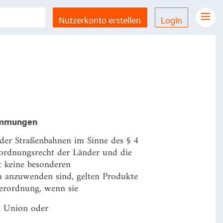
Nutzerkonto erstellen
Login
Gesetze Übersicht
LX Gesetze für iPhone & iPad
Funktionen und Preise
Gutschein einlösen
Feedback & Support
timmungen
der Straßenbahnen im Sinne des § 4
Datenschutzerklärung
rdnungsrecht der Länder und die
Allgemeine Geschäftsbedingungen
 keine besonderen
anzuwenden sind, gelten Produkte
Impressum
Verordnung, wenn sie
n Union oder