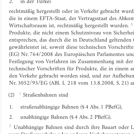
2.
in der Türkei
rechtmäßig hergestellt oder in Verkehr gebracht wur
die in einem EFTA-Staat, der Vertragsstaat des Abk
5
Wirtschaftsraum ist, rechtmäßig hergestellt wurden.
Produkte, die nicht einem Schutzniveau von Sicherh
entsprechen, das durch die in Deutschland geltenden 
gewährleistet ist, soweit diese technischen Vorschri
(EG) Nr. 764/2008 des Europäischen Parlamentes und
Festlegung von Verfahren im Zusammenhang mit der
technischer Vorschriften für Produkte, die in einem a
den Verkehr gebracht worden sind, und zur Aufhebu
Nr. 3052/95/EG (ABl. L 218 vom 13.8.2008, S. 21) 
1
(2)
Straßenbahnen sind
1.
straßenabhängige Bahnen (§ 4 Abs. 1 PBefG),
2.
unabhängige Bahnen (§ 4 Abs. 2 PBefG).
2
Unabhängige Bahnen sind durch ihre Bauart oder La