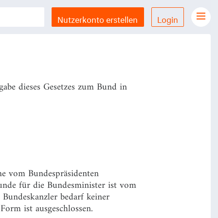
Nutzerkonto erstellen
Login
Gesetze Übersicht
LX Gesetze für iPhone & iPad
Funktionen und Preise
gabe dieses Gesetzes zum Bund in
Gutschein einlösen
Feedback & Support
Datenschutzerklärung
Allgemeine Geschäftsbedingungen
ine vom Bundespräsidenten
Impressum
nde für die Bundesminister ist vom
 Bundeskanzler bedarf keiner
Form ist ausgeschlossen.