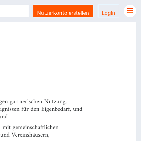
Nutzerkonto erstellen
Login
Gesetze Übersicht
LX Gesetze für iPhone & iPad
Funktionen und Preise
Gutschein einlösen
Feedback & Support
Datenschutzerklärung
gen gärtnerischen Nutzung,
Allgemeine Geschäftsbedingungen
gnissen für den Eigenbedarf, und
Impressum
 und
en mit gemeinschaftlichen
 und Vereinshäusern,