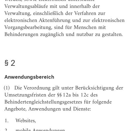
§ 5
Ausschuss für barrierefreie Informationstechnik
Verwaltungsabläufe mit und innerhalb der
Verwaltung, einschließlich der Verfahren zur
§ 6
Beratung und Unterstützung durch die
elektronischen Aktenführung und zur elektronischen
Bundesfachstelle für Barrierefreiheit und die
Vorgangsbearbeitung, sind für Menschen mit
Informationstechnik-Dienstleister des Bundes
Behinderungen zugänglich und nutzbar zu gestalten.
§ 7
Erklärung zur Barrierefreiheit
§ 8
Überwachungsverfahren
§ 2
§ 9
Berichterstattung
§ 10
Folgenabschätzung
Anwendungsbereich
Anlage 1
(weggefallen)
(1)
Die Verordnung gilt unter Berücksichtigung der
Anlage 2
(zu § 3 Absatz 2)
Umsetzungsfristen der §§ 12a bis 12c des
Behindertengleichstellungsgesetzes für folgende
Angebote, Anwendungen und Dienste:
1.
Websites,
2.
mobile Anwendungen,