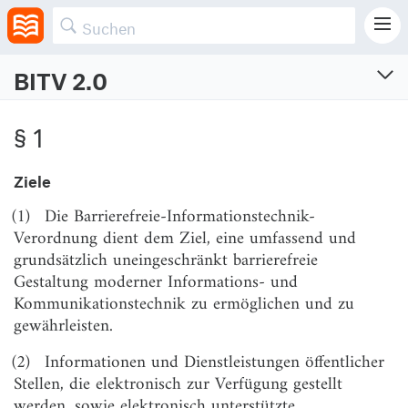
BITV 2.0
Barrierefreie-Informationstechnik-Verordnung
§ 1
Verordnung zur Schaffung barrierefreier Informationstechnik nach dem
Behindertengleichstellungsgesetz
Ziele
Vom 12.9.2011 (BGBl. I S. 1843)
Zuletzt geändert am 24.10.2023 (BGBl. I S. Nr. 286)
(1)
Die Barrierefreie-Informationstechnik-
Verordnung dient dem Ziel, eine umfassend und
§ 1
Ziele
grundsätzlich uneingeschränkt barrierefreie
§ 2
Anwendungsbereich
Gestaltung moderner Informations- und
Kommunikationstechnik zu ermöglichen und zu
§ 2a
Begriffsdefinitionen
gewährleisten.
§ 3
Anzuwendende Standards
(2)
Informationen und Dienstleistungen öffentlicher
§ 4
Erläuterungen in Deutscher Gebärdensprache und
Stellen, die elektronisch zur Verfügung gestellt
Leichter Sprache
werden, sowie elektronisch unterstützte