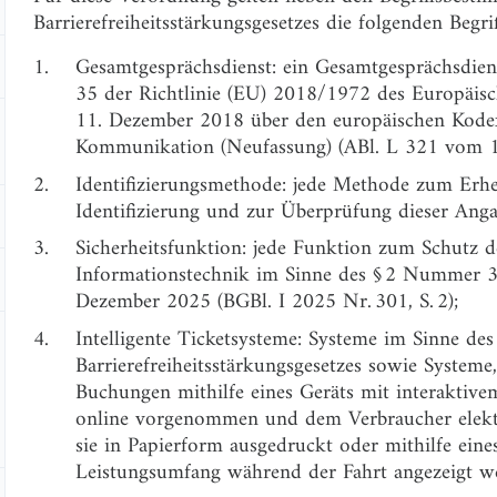
Barrierefreiheitsstärkungsgesetzes die folgenden Begr
1.
Gesamtgesprächsdienst: ein Gesamtgesprächsdie
35 der Richtlinie (EU) 2018/1972 des Europäis
11. Dezember 2018 über den europäischen Kodex
Kommunikation (Neufassung) (ABl. L 321 vom 17
2.
Identifizierungsmethode: jede Methode zum Er
Identifizierung und zur Überprüfung dieser Ang
3.
Sicherheitsfunktion: jede Funktion zum Schutz de
Informationstechnik im Sinne des § 2 Nummer 3
Dezember 2025 (BGBl. I 2025 Nr. 301, S. 2);
4.
Intelligente Ticketsysteme: Systeme im Sinne d
Barrierefreiheitsstärkungsgesetzes sowie System
Buchungen mithilfe eines Geräts mit interaktiv
online vorgenommen und dem Verbraucher elektr
sie in Papierform ausgedruckt oder mithilfe eine
Leistungsumfang während der Fahrt angezeigt w