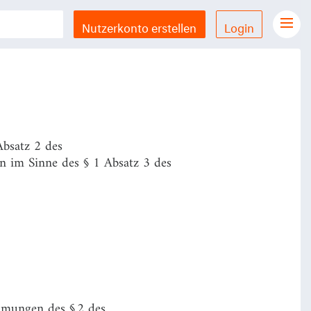
Nutzerkonto erstellen
Login
Gesetze Übersicht
LX Gesetze für iPhone & iPad
Funktionen und Preise
Gutschein einlösen
Absatz 2 des
Feedback & Support
en im Sinne des § 1 Absatz 3 des
Datenschutzerklärung
Allgemeine Geschäftsbedingungen
Impressum
mmungen des § 2 des