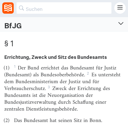
BfJG
BfJG
§ 1
Gesetz über die Errichtung des Bundesamts für Justiz
Vom 17.12.2006 (BGBl. I S. 3171)
Errichtung, Zweck und Sitz des Bundesamts
Zuletzt geändert am 30.9.2025 (BGBl. I S. Nr. 233)
1
(1)
Der Bund errichtet das Bundesamt für Justiz
§ 1
Errichtung, Zweck und Sitz des Bundesamts
2
(Bundesamt) als Bundesoberbehörde.
Es untersteht
dem Bundesministerium der Justiz und für
§ 2
Aufgaben des Bundesamts
3
Verbraucherschutz.
Zweck der Errichtung des
§ 3
Fachaufsicht
Bundesamts ist die Neuorganisation der
Bundesjustizverwaltung durch Schaffung einer
§ 4
Elektronische Aktenführung; Gewährung
zentralen Dienstleistungsbehörde.
von Akteneinsicht
§ 5
Digitalisierung von Dokumenten
(2)
Das Bundesamt hat seinen Sitz in Bonn.