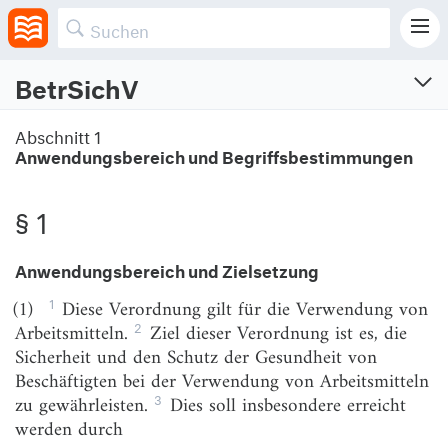
BetrSichV
Betriebssicherheitsverordnung
Abschnitt 1
Anwendungsbereich und Begriffsbestimmungen
Verordnung über Sicherheit und Gesundheitsschutz bei der Verwendung
von Arbeitsmitteln
Vom 3.2.2015 (BGBl. I S. 49)
§ 1
Zuletzt geändert am 18.12.2025 (BGBl. I S. Nr. 347)
Anwendungsbereich und Zielsetzung
Abschnitt 1
1
(1)
Diese Verordnung gilt für die Verwendung von
Anwendungsbereich und Begriffsbestimmungen
2
Arbeitsmitteln.
Ziel dieser Verordnung ist es, die
Sicherheit und den Schutz der Gesundheit von
§ 1
Anwendungsbereich und Zielsetzung
Beschäftigten bei der Verwendung von Arbeitsmitteln
§ 2
Begriffsbestimmungen
3
zu gewährleisten.
Dies soll insbesondere erreicht
werden durch
Abschnitt 2