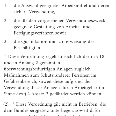
Gefährdungsbeurteilung und Schutzmaßnahmen
1.
die Auswahl geeigneter Arbeitsmittel und deren
sichere Verwendung,
§ 3
Gefährdungsbeurteilung
2.
die für den vorgesehenen Verwendungszweck
§ 4
Grundpflichten des Arbeitgebers
geeignete Gestaltung von Arbeits- und
§ 5
Anforderungen an die zur Verfügung gestellten
Fertigungsverfahren sowie
Arbeitsmittel
3.
die Qualifikation und Unterweisung der
§ 6
Grundlegende Schutzmaßnahmen bei der
Beschäftigten.
Verwendung von Arbeitsmitteln
4
Diese Verordnung regelt hinsichtlich der in § 18
§ 7
Vereinfachte Vorgehensweise bei der Verwendung
und in Anhang 2 genannten
von Arbeitsmitteln
überwachungsbedürftigen Anlagen zugleich
Maßnahmen zum Schutz anderer Personen im
§ 8
Schutzmaßnahmen bei Gefährdungen durch
Energien, Ingangsetzen und Stillsetzen
Gefahrenbereich, soweit diese aufgrund der
Verwendung dieser Anlagen durch Arbeitgeber im
§ 9
Weitere Schutzmaßnahmen bei der Verwendung
Sinne des § 2 Absatz 3 gefährdet werden können.
von Arbeitsmitteln
1
(2)
Diese Verordnung gilt nicht in Betrieben, die
§ 10
Instandhaltung und Änderung von Arbeitsmitteln
dem Bundesberggesetz unterliegen, soweit dafür
§ 11
Besondere Betriebszustände, Betriebsstörungen
2