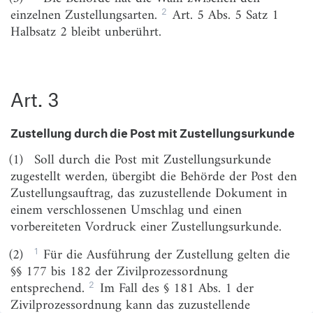
Arten der Zustellung
2
einzelnen Zustellungsarten.
Art. 5 Abs. 5 Satz 1
Halbsatz 2 bleibt unberührt.
Art. 2
Allgemeines
Art. 3
Zustellung durch die Post mit Zustellungsurkunde
Art. 3
Art. 4
Zustellung durch die Post mittels Einschreiben
Art. 5
Zustellung durch die Behörde gegen
Zustellung durch die Post mit Zustellungsurkunde
Empfangsbekenntnis; elektronische Zustellung
Art. 6
Elektronische Zustellung gegen Abholbestätigung
(1)
Soll durch die Post mit Zustellungsurkunde
über De-Mail-Dienste
zugestellt werden, übergibt die Behörde der Post den
Zustellungsauftrag, das zuzustellende Dokument in
Dritter Abschnitt
einem verschlossenen Umschlag und einen
Gemeinsame Vorschriften für alle Zustellungsarten
vorbereiteten Vordruck einer Zustellungsurkunde.
Art. 7
Zustellung an gesetzliche Vertreter
1
(2)
Für die Ausführung der Zustellung gelten die
Art. 8
Zustellung an Bevollmächtigte
§§ 177 bis 182 der Zivilprozessordnung
2
entsprechend.
Im Fall des § 181 Abs. 1 der
Art. 8a
Zustellung an Ehegatten und Lebenspartner
Zivilprozessordnung kann das zuzustellende