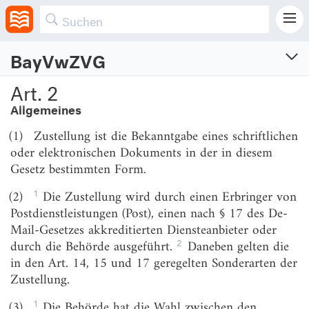
Zweiter Abschnitt
Arten der Zustellung
BayVwZVG
Bayerisches Verwaltungszustellungs- und
Art. 2
Vollstreckungsgesetz
Allgemeines
Vom 11.11.1970
(1)
Zustellung ist die Bekanntgabe eines schriftlichen
Zuletzt geändert am 23.12.2024 (GVBl. S. 599)
Geltungsbereich: Bayern (BY)
oder elektronischen Dokuments in der in diesem
Gesetz bestimmten Form.
1
(2)
Die Zustellung wird durch einen Erbringer von
Erster Hauptteil
Postdienstleistungen (Post), einen nach § 17 des De-
Zustellungsverfahren
Mail-Gesetzes akkreditierten Diensteanbieter oder
Erster Abschnitt
2
durch die Behörde ausgeführt.
Daneben gelten die
Geltungsbereich und Erfordernis der Zustellung
in den Art. 14, 15 und 17 geregelten Sonderarten der
Zustellung.
Art. 1
1
(3)
Die Behörde hat die Wahl zwischen den
Zweiter Abschnitt