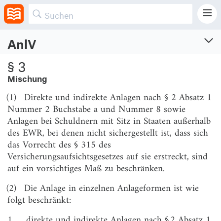
Dienstleistungstätigkeit bestimmt wird.
AnlV
Anlageverordnung
§ 3
Verordnung über die Anlage des Sicherungsvermögens von Pensionskassen,
Mischung
Sterbekassen und kleinen Versicherungsunternehmen
(1)
Direkte und indirekte Anlagen nach § 2 Absatz 1
Vom 18.4.2016 (BGBl. I S. 769)
Zuletzt geändert am 4.2.2026 (BGBl. I S. Nr. 33)
Nummer 2 Buchstabe a und Nummer 8 sowie
Anlagen bei Schuldnern mit Sitz in Staaten außerhalb
§ 1
Anwendungsbereich, Anlagegrundsätze
des EWR, bei denen nicht sichergestellt ist, dass sich
und Anlagemanagement
das Vorrecht des § 315 des
Versicherungsaufsichtsgesetzes auf sie erstreckt, sind
§ 2
Anlageformen
auf ein vorsichtiges Maß zu beschränken.
§ 3
Mischung
(2)
Die Anlage in einzelnen Anlageformen ist wie
§ 4
Streuung
folgt beschränkt:
§ 5
Kongruenz
1.
direkte und indirekte Anlagen nach § 2 Absatz 1