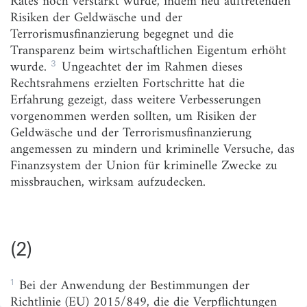
Rates noch verstärkt wurde, indem neu auftretenden
(5)
Risiken der Geldwäsche und der
Terrorismusfinanzierung begegnet und die
(6)
Transparenz beim wirtschaftlichen Eigentum erhöht
(7)
3
wurde.
Ungeachtet der im Rahmen dieses
Rechtsrahmens erzielten Fortschritte hat die
(8)
Erfahrung gezeigt, dass weitere Verbesserungen
(9)
vorgenommen werden sollten, um Risiken der
Geldwäsche und der Terrorismusfinanzierung
(10)
angemessen zu mindern und kriminelle Versuche, das
(11)
Finanzsystem der Union für kriminelle Zwecke zu
missbrauchen, wirksam aufzudecken.
(12)
(13)
(14)
(2)
(15)
1
Bei der Anwendung der Bestimmungen der
(16)
Richtlinie (EU) 2015/849, die die Verpflichtungen