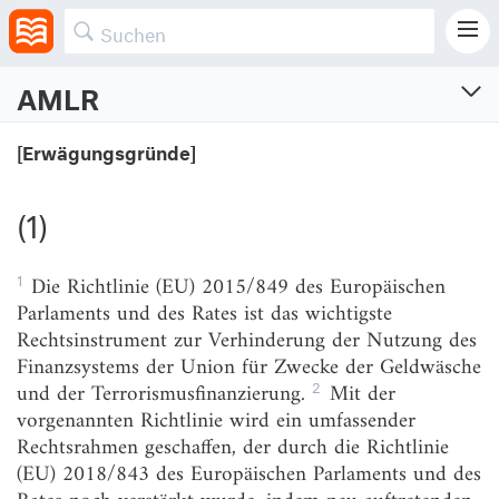
AMLR
Geldwäscheverordnung
[Erwägungsgründe]
Verordnung (EU) 2024/1624 des Europäischen Parlaments und des Rates vom 31. Mai
2024 zur Verhinderung der Nutzung des Finanzsystems für Zwecke der Geldwäsche
oder der Terrorismusfinanzierung
(1)
Vom 19.6.2024 (ABl. L, 2024/1624)
Geltungsbereich: Europa (EU)
1
Die Richtlinie (EU) 2015/849 des Europäischen
Parlaments und des Rates ist das wichtigste
[Erwägungsgründe]
Rechtsinstrument zur Verhinderung der Nutzung des
(1)
Finanzsystems der Union für Zwecke der Geldwäsche
2
und der Terrorismusfinanzierung.
Mit der
(2)
vorgenannten Richtlinie wird ein umfassender
(3)
Rechtsrahmen geschaffen, der durch die Richtlinie
(EU) 2018/843 des Europäischen Parlaments und des
(4)