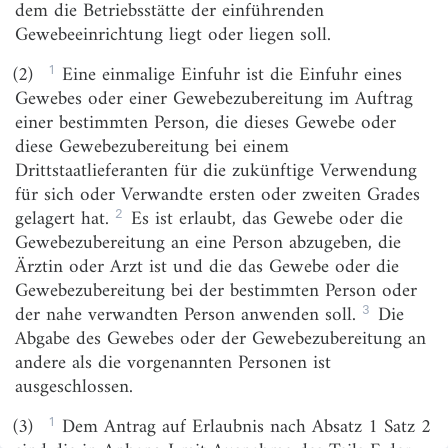
dem die Betriebsstätte der einführenden
§ 4
Sonstige Begriffsbestimmungen
Gewebeeinrichtung liegt oder liegen soll.
§ 4a
Ausnahme vom Anwendungsbereich
1
(2)
Eine einmalige Einfuhr ist die Einfuhr eines
§ 4b
Sondervorschriften für Arzneimittel für neuartige
Gewebes oder einer Gewebezubereitung im Auftrag
Therapien
einer bestimmten Person, die dieses Gewebe oder
diese Gewebezubereitung bei einem
§ 4c
Indikationsbezogenes Register für Arzneimittel für
neuartige Therapien
Drittstaatlieferanten für die zukünftige Verwendung
für sich oder Verwandte ersten oder zweiten Grades
Zweiter Abschnitt
2
gelagert hat.
Es ist erlaubt, das Gewebe oder die
Anforderungen an die Arzneimittel
Gewebezubereitung an eine Person abzugeben, die
Ärztin oder Arzt ist und die das Gewebe oder die
§ 5
Verbot bedenklicher Arzneimittel
Gewebezubereitung bei der bestimmten Person oder
§ 6
Verbote zum Schutz der Gesundheit,
3
der nahe verwandten Person anwenden soll.
Die
Verordnungsermächtigungen
Abgabe des Gewebes oder der Gewebezubereitung an
§ 6a
(weggefallen)
andere als die vorgenannten Personen ist
ausgeschlossen.
§ 7
Radioaktive und mit ionisierenden Strahlen
behandelte Arzneimittel
1
(3)
Dem Antrag auf Erlaubnis nach Absatz 1 Satz 2