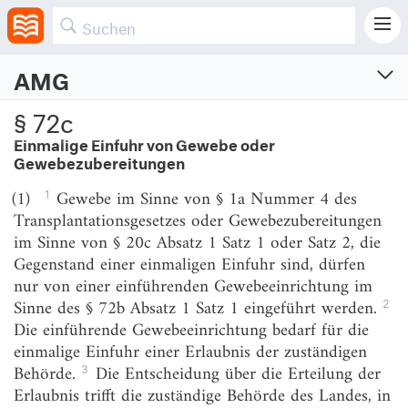
(5)
(weggefallen)
AMG
Arzneimittelgesetz
§ 72c
Gesetz über den Verkehr mit Arzneimitteln
Einmalige Einfuhr von Gewebe oder
Gewebezubereitungen
Vom 24.8.1976 (BGBl. I S. 2445, 2448)
Neugefasst am 12.12.2005 (BGBl. I S. 3394)
1
(1)
Gewebe im Sinne von § 1a Nummer 4 des
Zuletzt geändert am 26.6.2026 (BGBl. I S. Nr. 195)
Transplantationsgesetzes oder Gewebezubereitungen
im Sinne von § 20c Absatz 1 Satz 1 oder Satz 2, die
Erster Abschnitt
Gegenstand einer einmaligen Einfuhr sind, dürfen
Zweck des Gesetzes und Begriffsbestimmungen,
nur von einer einführenden Gewebeeinrichtung im
Anwendungsbereich
2
Sinne des § 72b Absatz 1 Satz 1 eingeführt werden.
§ 1
Zweck des Gesetzes
Die einführende Gewebeeinrichtung bedarf für die
einmalige Einfuhr einer Erlaubnis der zuständigen
§ 2
Arzneimittelbegriff
3
Behörde.
Die Entscheidung über die Erteilung der
§ 3
Stoffbegriff
Erlaubnis trifft die zuständige Behörde des Landes, in