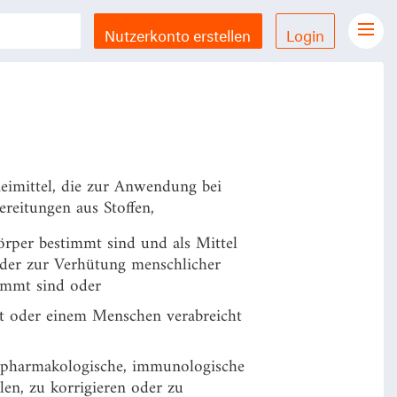
enklichkeit der Arzneimittel, nach
Nutzerkonto erstellen
Login
Gesetze Übersicht
LX Gesetze für iPhone & iPad
Funktionen und Preise
Gutschein einlösen
neimittel, die zur Anwendung bei
Feedback & Support
ereitungen aus Stoffen,
per bestimmt sind und als Mittel
Datenschutzerklärung
oder zur Verhütung menschlicher
immt sind oder
Allgemeine Geschäftsbedingungen
t oder einem Menschen verabreicht
Impressum
e pharmakologische, immunologische
en, zu korrigieren oder zu