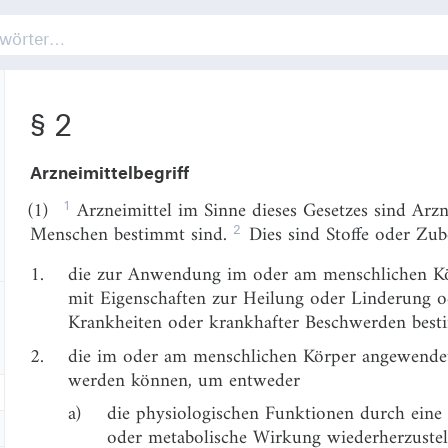
§ 1
insbesondere für die Qualität, Wirksamkeit und Unbed
Maßgabe der folgenden Vorschriften zu sorgen.
§ 2
Arzneimittelbegriff
1
(1)
Arzneimittel im Sinne dieses Gesetzes sind Arz
2
Menschen bestimmt sind.
Dies sind Stoffe oder Zub
1.
die zur Anwendung im oder am menschlichen Kör
mit Eigenschaften zur Heilung oder Linderung 
Krankheiten oder krankhafter Beschwerden best
2.
die im oder am menschlichen Körper angewende
werden können, um entweder
a)
die physiologischen Funktionen durch ein
oder metabolische Wirkung wiederherzustell