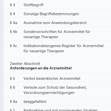
§ 3
Stoffbegriff
§ 4
Sonstige Begriffsbestimmungen
§ 4a
Ausnahme vom Anwendungsbereich
§ 4b
Sondervorschriften für Arzneimittel für
neuartige Therapien
§ 4c
Indikationsbezogenes Register für Arzneimittel
für neuartige Therapien
Zweiter Abschnitt
Anforderungen an die Arzneimittel
§ 5
Verbot bedenklicher Arzneimittel
§ 6
Verbote zum Schutz der Gesundheit,
Verordnungsermächtigungen
§ 6a
(weggefallen)
§ 7
Radioaktive und mit ionisierenden Strahlen