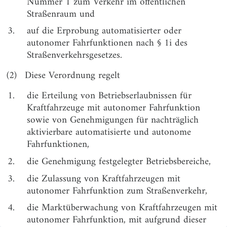
Nummer 1 zum Verkehr im öffentlichen
Straßenraum und
§ 4
Erteilung der Betriebserlaubnis; Erteilung der
Genehmigung der nachträglichen Aktivierung
3.
auf die Erprobung automatisierter oder
automatisierter oder autonomer Fahrfunktionen
autonomer Fahrfunktionen nach § 1i des
Straßenverkehrsgesetzes.
§ 5
Marktüberwachung
§ 6
Widerruf und Ruhen der Betriebserlaubnis;
(2)
Diese Verordnung regelt
Widerruf und Ruhen der Genehmigung der
nachträglichen Aktivierung automatisierter oder
1.
die Erteilung von Betriebserlaubnissen für
autonomer Fahrfunktionen
Kraftfahrzeuge mit autonomer Fahrfunktion
sowie von Genehmigungen für nachträglich
§ 7
Festlegung eines Betriebsbereichs
aktivierbare automatisierte und autonome
durch Genehmigung
Fahrfunktionen,
§ 8
Antrag auf Genehmigung durch den Halter
2.
die Genehmigung festgelegter Betriebsbereiche,
§ 9
Genehmigungserteilung; Kontrollen
3.
die Zulassung von Kraftfahrzeugen mit
§ 10
Widerruf und Ruhen der Genehmigung eines
autonomer Fahrfunktion zum Straßenverkehr,
festgelegten Betriebsbereichs
4.
die Marktüberwachung von Kraftfahrzeugen mit
§ 11
Maßgaben zur Anwendung der Fahrzeug-
autonomer Fahrfunktion, mit aufgrund dieser
Zulassungsverordnung