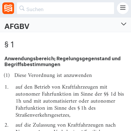
AFGBV
Autonome-Fahrzeuge-Genehmigungs-und-
Betriebs-Verordnung
§ 1
Verordnung zur Genehmigung und zum Betrieb von Kraftfahrzeugen mit autonomer
Fahrfunktion in festgelegten Betriebsbereichen
Anwendungsbereich; Regelungsgegenstand und
Begriffsbestimmungen
Vom 24.6.2022 (BGBl. I S. 986)
Zuletzt geändert am 12.5.2026 (BGBl. I S. Nr. 142)
(1)
Diese Verordnung ist anzuwenden
§ 1
Anwendungsbereich; Regelungsgegenstand und
1.
auf den Betrieb von Kraftfahrzeugen mit
Begriffsbestimmungen
autonomer Fahrfunktion im Sinne der §§ 1d bis
§ 2
Betriebserlaubnis; Genehmigung der nachträglichen
1h und mit automatisierter oder autonomer
Aktivierung automatisierter oder autonomer
Fahrfunktion im Sinne des § 1h des
Fahrfunktionen
Straßenverkehrsgesetzes,
§ 3
Antrag auf Erteilung der Betriebserlaubnis durch
2.
auf die Zulassung von Kraftfahrzeugen nach
den Hersteller