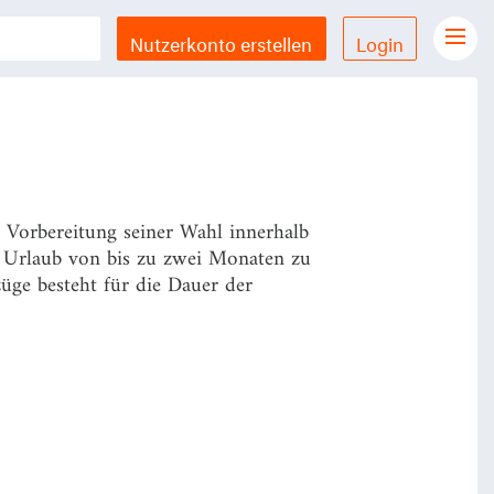
eichung des Wahlvorschlags.
Er gilt
Nutzerkonto erstellen
Login
Gesetze Übersicht
LX Gesetze für iPhone & iPad
Funktionen und Preise
Gutschein einlösen
 Vorbereitung seiner Wahl innerhalb
Feedback & Support
 Urlaub von bis zu zwei Monaten zu
üge besteht für die Dauer der
Datenschutzerklärung
Allgemeine Geschäftsbedingungen
Impressum