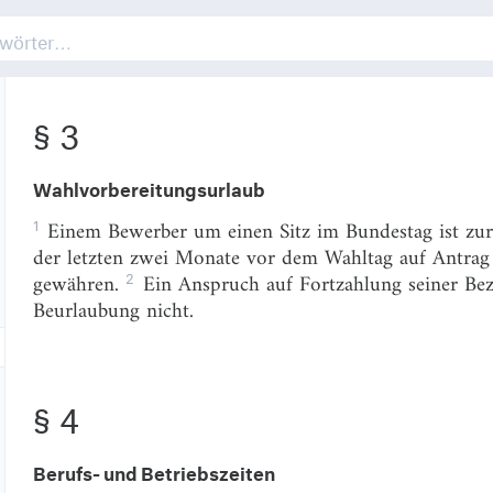
§ 2
dafür zuständige Organ der Partei oder mit der Einr
ein Jahr nach Beendigung des Mandats fort.
§ 3
Wahlvorbereitungsurlaub
1
Einem Bewerber um einen Sitz im Bundestag ist zur
der letzten zwei Monate vor dem Wahltag auf Antrag
2
gewähren.
Ein Anspruch auf Fortzahlung seiner Bez
Beurlaubung nicht.
§ 4
Berufs- und Betriebszeiten