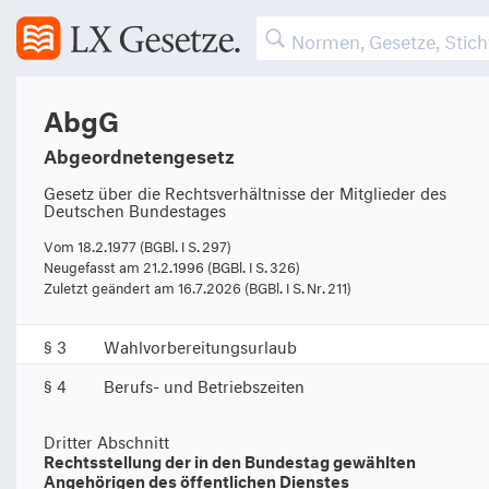
Erster Abschnitt
AbgG
Erwerb und Verlust der Mitgliedschaft im Bundestag
Abgeordnetengesetz
§ 1
Erwerb und Verlust der Mitgliedschaft
im Bundestag
Gesetz über die Rechtsverhältnisse der Mitglieder des
Deutschen Bundestages
Zweiter Abschnitt
Vom 18.2.1977 (BGBl. I S. 297)
Mitgliedschaft im Bundestag und Beruf
Neugefasst am 21.2.1996 (BGBl. I S. 326)
Zuletzt geändert am 16.7.2026 (BGBl. I S. Nr. 211)
§ 2
Schutz der freien Mandatsausübung
§ 3
Wahlvorbereitungsurlaub
§ 4
Berufs- und Betriebszeiten
Dritter Abschnitt
Rechtsstellung der in den Bundestag gewählten
Angehörigen des öffentlichen Dienstes