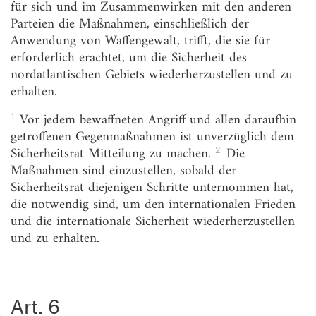
für sich und im Zusammenwirken mit den anderen
Art. 6
[Angriffsdefinition]
Parteien die Maßnahmen, einschließlich der
Anwendung von Waffengewalt, trifft, die sie für
Art. 7
[Verhältnis zum UN-Recht]
erforderlich erachtet, um die Sicherheit des
Art. 8
[Konformitätserklärung]
nordatlantischen Gebiets wiederherzustellen und zu
erhalten.
Art. 9
[NATO-Rat]
Art. 10
[Beitritt weiterer Staaten]
1
Vor jedem bewaffneten Angriff und allen daraufhin
getroffenen Gegenmaßnahmen ist unverzüglich dem
Art. 11
[Ratifikation]
2
Sicherheitsrat Mitteilung zu machen.
Die
Art. 12
[Überprüfung des Vertrags]
Maßnahmen sind einzustellen, sobald der
Sicherheitsrat diejenigen Schritte unternommen hat,
Art. 13
[Kündigung des Vertrags]
die notwendig sind, um den internationalen Frieden
Art. 14
[Maßgeblicher Wortlaut. Hinterlegung]
und die internationale Sicherheit wiederherzustellen
und zu erhalten.
Art. 6