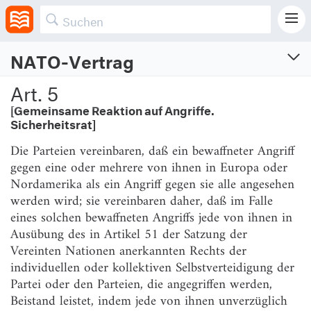
Sicherheit einer der Parteien bedroht ist.
NATO-Vertrag
NATO-Vertrag
Art. 5
Der Nordatlantikvertrag
[Gemeinsame Reaktion auf Angriffe.
Sicherheitsrat]
Vom 4.4.1949 (BGBl. 1955 II S. 289)
Zuletzt geändert am 17.10.1951 (BGBl. 1955 II S. 293)
Die Parteien vereinbaren, daß ein bewaffneter Angriff
gegen eine oder mehrere von ihnen in Europa oder
Präambel
Nordamerika als ein Angriff gegen sie alle angesehen
werden wird; sie vereinbaren daher, daß im Falle
Art. 1
[Grundsatz friedlicher Streitbeilegung]
eines solchen bewaffneten Angriffs jede von ihnen in
Art. 2
[Harmonisierung]
Ausübung des in Artikel 51 der Satzung der
Vereinten Nationen anerkannten Rechts der
Art. 3
[Erhaltung der Widerstandskraft]
individuellen oder kollektiven Selbstverteidigung der
Art. 4
[Konsultation]
Partei oder den Parteien, die angegriffen werden,
Beistand leistet, indem jede von ihnen unverzüglich
Art. 5
[Gemeinsame Reaktion auf Angriffe. Sicherheitsrat]