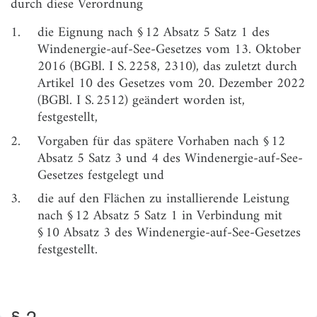
durch diese Verordnung
Realisierung von Windenergieanlagen auf See
1.
die Eignung nach § 12 Absatz 5 Satz 1 des
§ 3
Feststellung der Eignung und der Erforderlichkeit
Windenergie-auf-See-Gesetzes vom 13. Oktober
der Realisierung von Windenergieanlagen auf See
2016 (BGBl. I S. 2258, 2310), das zuletzt durch
Artikel 10 des Gesetzes vom 20. Dezember 2022
Kapitel 2
Vorgaben für das spätere Vorhaben
(BGBl. I S. 2512) geändert worden ist,
festgestellt,
Abschnitt 1
Allgemeines
2.
Vorgaben für das spätere Vorhaben nach § 12
Unterabschnitt 1
Absatz 5 Satz 3 und 4 des Windenergie-auf-See-
Auswirkungen des Vorhabens auf die Meeresumwelt
Gesetzes festgelegt und
§ 4
Monitoring
3.
die auf den Flächen zu installierende Leistung
nach § 12 Absatz 5 Satz 1 in Verbindung mit
§ 5
Verlegung und Dimensionierung von parkinternen
§ 10 Absatz 3 des Windenergie-auf-See-Gesetzes
Seekabelsystemen
festgestellt.
§ 6
Vermeidung oder Verminderung von Emissionen
§ 7
Vermeidung von Schallemissionen bei der
Gründung, der Installation und dem Betrieb
§ 2
von Anlagen